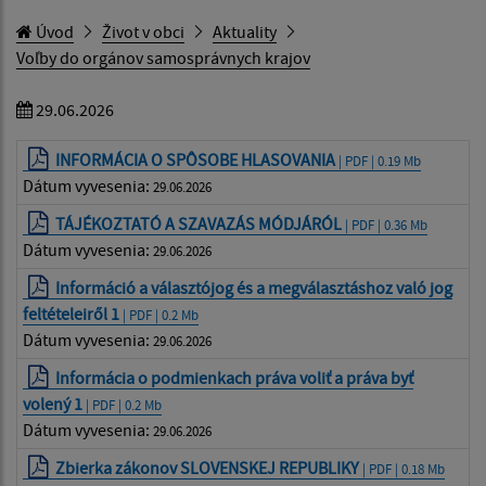
Úvod
Život v obci
Aktuality
Voľby do orgánov samosprávnych krajov
29.06.2026
INFORMÁCIA O SPÔSOBE HLASOVANIA
| PDF | 0.19 Mb
Dátum vyvesenia:
29.06.2026
TÁJÉKOZTATÓ A SZAVAZÁS MÓDJÁRÓL
| PDF | 0.36 Mb
Dátum vyvesenia:
29.06.2026
Információ a választójog és a megválasztáshoz való jog
feltételeiről 1
| PDF | 0.2 Mb
Dátum vyvesenia:
29.06.2026
Informácia o podmienkach práva voliť a práva byť
volený 1
| PDF | 0.2 Mb
Dátum vyvesenia:
29.06.2026
Zbierka zákonov SLOVENSKEJ REPUBLIKY
| PDF | 0.18 Mb