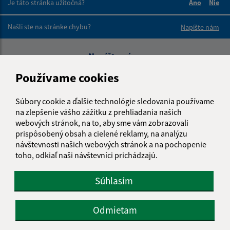
Je táto stránka užitočná?
Áno
Nie
Boli tieto 
Boli 
Našli ste na stránke chybu?
Napíšte nám
Napíšte nám:
Používame cookies
Meno (povinné)
Súbory cookie a ďalšie technológie sledovania používame
na zlepšenie vášho zážitku z prehliadania našich
E-mailová adresa (povinné)
webových stránok, na to, aby sme vám zobrazovali
prispôsobený obsah a cielené reklamy, na analýzu
návštevnosti našich webových stránok a na pochopenie
toho, odkiaľ naši návštevníci prichádzajú.
Text vašej správy (povinné)
Súhlasím
Odmietam