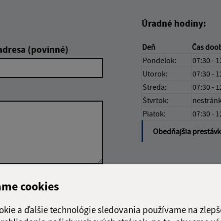
Úradné hodiny:
Deň
Čas doo
adresa (povinné)
Pondelok:
07:30 - 1
Utorok:
07:30 - 1
Streda:
07:30 - 1
Štvrtok:
nestrán
Piatok:
07:30 - 1
Obedňajšia prestáv
ame cookies
Google reCaptcha Response
Odoslať správu
okie a ďalšie technológie sledovania používame na zlepš