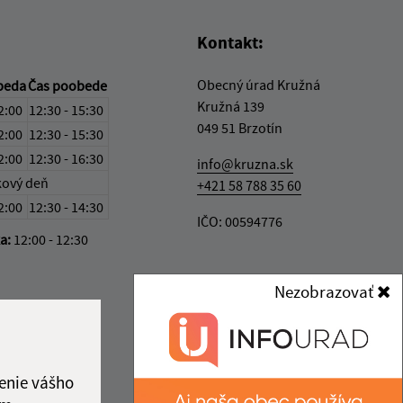
Kontakt:
Obecný úrad Kružná
beda
Čas poobede
Kružná 139
2:00
12:30 - 15:30
049 51 Brzotín
2:00
12:30 - 15:30
2:00
12:30 - 16:30
info@kruzna.sk
kový deň
+421 58 788 35 60
2:00
12:30 - 14:30
IČO: 00594776
ka:
12:00 - 12:30
Nezobrazovať
enie vášho