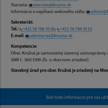
Starosta:
starosta@kruzna.sk
Informácie o napĺňaní webového sídla:
admin@k
Sekretariát:
Tel.:
+421 58 788 35 60
,
+421 58 788 35 61
E-mail
:
sekretariat@kruzna.sk
Kompetencie
:
Obec Kružná je samostatný územný samosprávny a 
SNR č. 369/1990 Zb. o obecnom zriadení).
Stavebný úrad pre obec Kružná je zriadený na Mie
Boli tieto informácie pre vás už