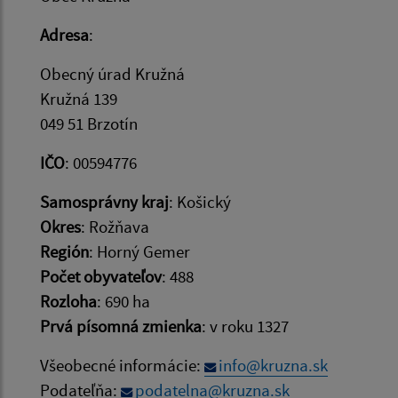
Adresa
:
Obecný úrad Kružná
Kružná 139
049 51 Brzotín
IČO
: 00594776
Samosprávny kraj
: Košický
Okres
: Rožňava
Región
: Horný Gemer
Počet obyvateľov
: 488
Rozloha
: 690 ha
Prvá písomná zmienka
: v roku 1327
Všeobecné informácie:
info@kruzna.sk
Podateľňa:
podatelna@kruzna.sk