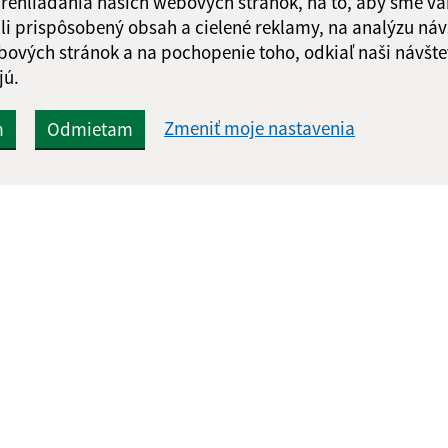
 prehliadania našich webových stránok, na to, aby sme v
li prispôsobený obsah a cielené reklamy, na analýzu náv
bových stránok a na pochopenie toho, odkiaľ naši návšte
jú.
Zmeniť moje nastavenia
m
Odmietam
Rýchle odkazy:
Aktualiz