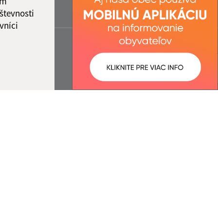
ám
števnosti
vníci
ované:
Správca obsahu: