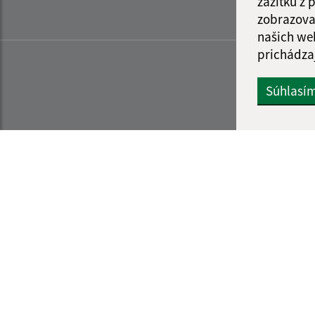
zážitku z
zobrazova
našich we
prichádza
Súhlasí
Informácie o stránke:
Navigácia: