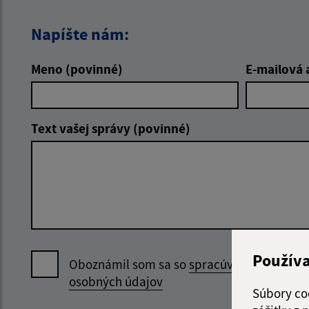
Napíšte nám:
Meno (povinné)
E-mailová 
Text vašej správy (povinné)
Použív
Oboznámil som sa so
spracúvaním
osobných údajov
Súbory co