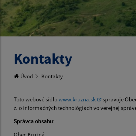
Kontakty
Úvod
Kontakty
Toto webové sídlo
www.kruzna.sk
spravuje Obe
z. o informačných technológiách vo verejnej správe
Správca obsahu
:
Obec Kružná