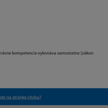
správne kompetencie vykonáva samostatne (zákon
 ste na stránke chybu?
vás užitočné?
e pre vás užitočné?