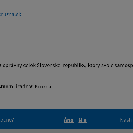
ruzna.sk
správny celok Slovenskej republiky, ktorý svoje samo
stnom úrade v:
Kružná
itočné?
Našli
Áno
Nie
Boli tieto informácie pre 
Boli tieto informáci