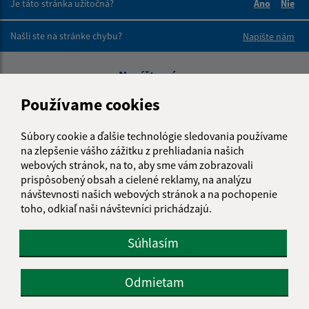
Je táto stránka užitočná?
Áno
Nie
Boli tieto 
Boli 
Našli ste na stránke chybu?
Napíšte nám
Napíšte nám:
Používame cookies
Meno (povinné)
Súbory cookie a ďalšie technológie sledovania používame
na zlepšenie vášho zážitku z prehliadania našich
E-mailová adresa (povinné)
webových stránok, na to, aby sme vám zobrazovali
prispôsobený obsah a cielené reklamy, na analýzu
návštevnosti našich webových stránok a na pochopenie
toho, odkiaľ naši návštevníci prichádzajú.
Text vašej správy (povinné)
Súhlasím
Odmietam