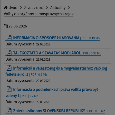
Úvod
Život v obci
Aktuality
Voľby do orgánov samosprávnych krajov
29.06.2026
INFORMÁCIA O SPÔSOBE HLASOVANIA
| PDF | 0.19 Mb
Dátum vyvesenia:
29.06.2026
TÁJÉKOZTATÓ A SZAVAZÁS MÓDJÁRÓL
| PDF | 0.36 Mb
Dátum vyvesenia:
29.06.2026
Információ a választójog és a megválasztáshoz való jog
feltételeiről 1
| PDF | 0.2 Mb
Dátum vyvesenia:
29.06.2026
Informácia o podmienkach práva voliť a práva byť
volený 1
| PDF | 0.2 Mb
Dátum vyvesenia:
29.06.2026
Zbierka zákonov SLOVENSKEJ REPUBLIKY
| PDF | 0.18 Mb