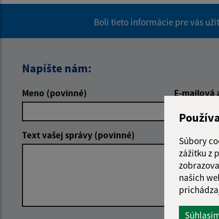
Boli tieto informácie pre vás už
Napíšte nám:
Meno (povinné)
E-mailová 
Použív
Text vašej správy (povinné)
Súbory co
zážitku z
zobrazova
našich we
prichádza
Súhlasí