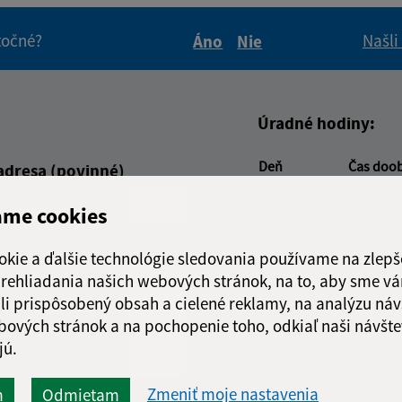
itočné?
Našli
Áno
Nie
Boli tieto informácie pre 
Boli tieto informáci
Úradné hodiny:
Deň
Čas doo
adresa (povinné)
Pondelok:
07:30 - 1
ame cookies
Utorok:
07:30 - 1
Streda:
07:30 - 1
okie a ďalšie technológie sledovania používame na zlepš
Štvrtok:
nestránk
 prehliadania našich webových stránok, na to, aby sme v
Piatok:
07:30 - 1
li prispôsobený obsah a cielené reklamy, na analýzu náv
Obedňajšia prestáv
bových stránok a na pochopenie toho, odkiaľ naši návšte
jú.
Zmeniť moje nastavenia
m
Odmietam