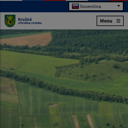
Slovenčina
Kružná
Menu
Oficiálna stránka