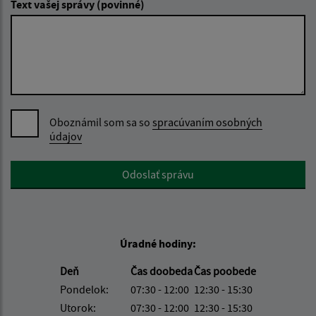
Text vašej správy (povinné)
Oboznámil som sa so
spracúvaním osobných
údajov
Google reCaptcha Response
Odoslať správu
Úradné hodiny:
Deň
Čas doobeda
Čas poobede
Pondelok:
07:30 - 12:00
12:30 - 15:30
Utorok:
07:30 - 12:00
12:30 - 15:30