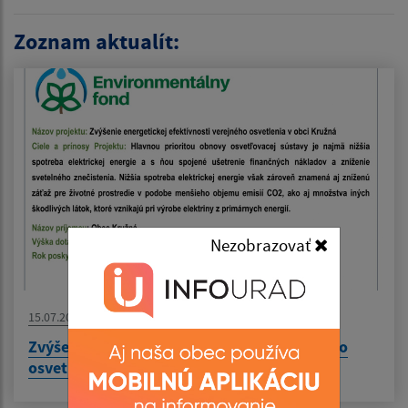
Zoznam aktualít:
Nezobrazovať
15.07.2026
Zvýšenie energetickej efektívnosti verejného
osvetlenia v obci Kružná