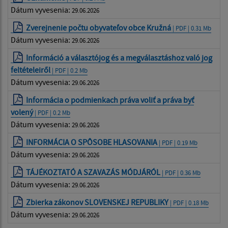
Dátum vyvesenia:
29.06.2026
Zverejnenie počtu obyvateľov obce Kružná
| PDF | 0.31 Mb
Dátum vyvesenia:
29.06.2026
Információ a választójog és a megválasztáshoz való jog
feltételeiről
| PDF | 0.2 Mb
Dátum vyvesenia:
29.06.2026
Informácia o podmienkach práva voliť a práva byť
volený
| PDF | 0.2 Mb
Dátum vyvesenia:
29.06.2026
INFORMÁCIA O SPÔSOBE HLASOVANIA
| PDF | 0.19 Mb
Dátum vyvesenia:
29.06.2026
TÁJÉKOZTATÓ A SZAVAZÁS MÓDJÁRÓL
| PDF | 0.36 Mb
Dátum vyvesenia:
29.06.2026
Zbierka zákonov SLOVENSKEJ REPUBLIKY
| PDF | 0.18 Mb
Dátum vyvesenia:
29.06.2026