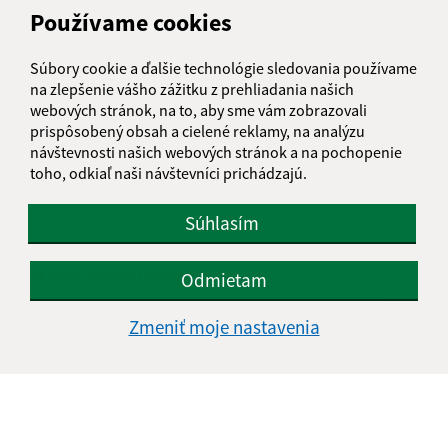
Používame cookies
Našli ste na stránke chybu?
Napíšte nám
Súbory cookie a ďalšie technológie sledovania používame
Napíšte nám:
na zlepšenie vášho zážitku z prehliadania našich
webových stránok, na to, aby sme vám zobrazovali
Meno (povinné)
prispôsobený obsah a cielené reklamy, na analýzu
návštevnosti našich webových stránok a na pochopenie
toho, odkiaľ naši návštevníci prichádzajú.
E-mailová adresa (povinné)
Súhlasím
Text vašej správy (povinné)
Odmietam
Zmeniť moje nastavenia
Oboznámil som sa so
spracúvaním osobných