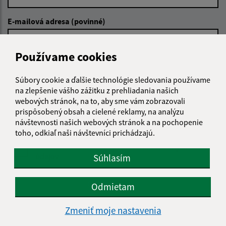
E-mailová adresa (povinné)
Používame cookies
Text vašej správy (povinné)
Súbory cookie a ďalšie technológie sledovania používame
na zlepšenie vášho zážitku z prehliadania našich
webových stránok, na to, aby sme vám zobrazovali
prispôsobený obsah a cielené reklamy, na analýzu
návštevnosti našich webových stránok a na pochopenie
toho, odkiaľ naši návštevníci prichádzajú.
Oboznámil som sa so
spracúvaním osobných
údajov
Súhlasím
Google reCaptcha Response
Odoslať správu
Odmietam
Zmeniť moje nastavenia