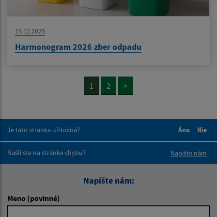
19.12.2025
Harmonogram 2026 zber odpadu
1
2
>
Je táto stránka užitočná?
Áno
Nie
Boli tieto 
Boli 
Našli ste na stránke chybu?
Napíšte nám
Napíšte nám:
Meno (povinné)