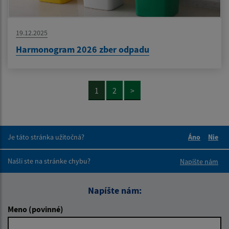
19.12.2025
Harmonogram 2026 zber odpadu
1
2
>
Je táto stránka užitočná?
Áno
Nie
Boli tieto 
Boli 
Našli ste na stránke chybu?
Napíšte nám
Napíšte nám:
Meno (povinné)