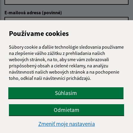
E-mailová adresa (povinné)
Používame cookies
Text vašej správy (povinné)
Súbory cookie a ďalšie technológie sledovania používame
na zlepšenie vášho zážitku z prehliadania našich
webových stránok, na to, aby sme vám zobrazovali
prispôsobený obsah a cielené reklamy, na analýzu
návštevnosti našich webových stránok a na pochopenie
toho, odkiaľ naši návštevníci prichádzajú.
Oboznámil som sa so
spracúvaním osobných
údajov
Súhlasím
Google reCaptcha Response
Odoslať správu
Odmietam
Zmeniť moje nastavenia