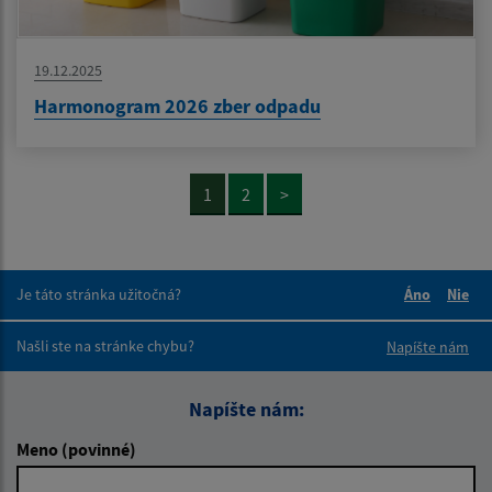
19.12.2025
Harmonogram 2026 zber odpadu
1
2
>
Je táto stránka užitočná?
Áno
Nie
Boli tieto 
Boli 
Našli ste na stránke chybu?
Napíšte nám
Napíšte nám:
Meno (povinné)