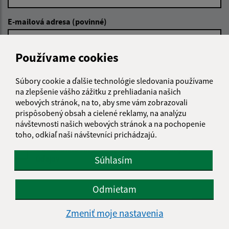
E-mailová adresa (povinné)
Používame cookies
Text vašej správy (povinné)
Súbory cookie a ďalšie technológie sledovania používame
na zlepšenie vášho zážitku z prehliadania našich
webových stránok, na to, aby sme vám zobrazovali
prispôsobený obsah a cielené reklamy, na analýzu
návštevnosti našich webových stránok a na pochopenie
toho, odkiaľ naši návštevníci prichádzajú.
Oboznámil som sa so
spracúvaním osobných
údajov
Súhlasím
Google reCaptcha Response
Odoslať správu
Odmietam
Zmeniť moje nastavenia