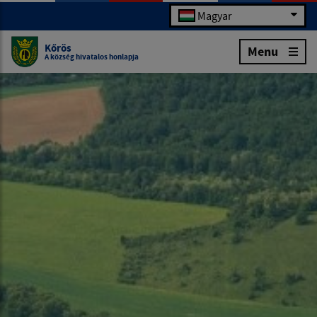
Magyar
Kőrös
Menu
A község hivatalos honlapja