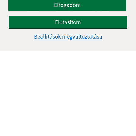
Hétfő:
07:30 - 12:00
12:30 - 15:30
Elfogadom
Kedd:
07:30 - 12:00
12:30 - 15:30
Szerda:
07:30 - 12:00
12:30 - 16:30
Elutasítom
Csütörtök:
-
Péntek:
07:30 - 12:00
12:30 - 14:30
Beállítások megváltoztatása
Ebédszünet:
12:00 - 12:30
Kontakt:
Obecný úrad Kőrös
Kružná 139
049 51 Brzotín
info@kruzna.sk
+421 58 788 35 60
IČO: 00594776