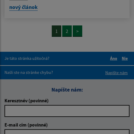
nový článok
1
2
>
Je táto stránka užitočná?
Áno
Nie
Boli tieto 
Boli 
Našli ste na stránke chybu?
Napíšte nám
Napíšte nám:
Keresztnév (povinné)
E-mail cím (povinné)