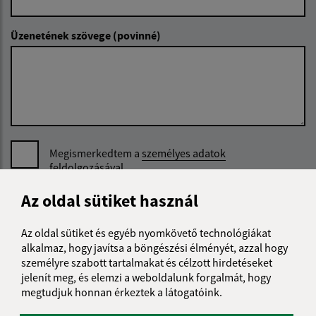
Üzenetének szövege (povinné)
Megismerkedtem a
személyes adatok
feldolgozásával
Az oldal sütiket használ
Google reCaptcha Response
Üzenet küldése
Az oldal sütiket és egyéb nyomkövető technológiákat
alkalmaz, hogy javítsa a böngészési élményét, azzal hogy
személyre szabott tartalmakat és célzott hirdetéseket
Úradné hodiny:
jelenít meg, és elemzi a weboldalunk forgalmát, hogy
megtudjuk honnan érkeztek a látogatóink.
Nap
Reggeli idő
Délutáni idő