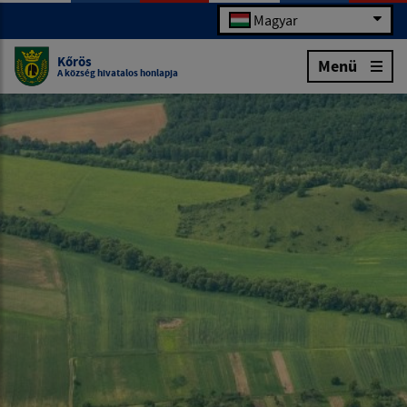
Magyar
Kőrös
Menü
A község hivatalos honlapja