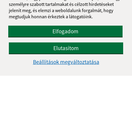
személyre szabott tartalmakat és célzott hirdetéseket
jelenít meg, és elemzi a weboldalunk forgalmát, hogy
megtudjuk honnan érkeztek a látogatóink.
Az oldalról:
Elfogadom
Hozzáférhetőségi nyilatkozat
Szerzői jog
Elutasítom
Személyes adatok védelme
Beállítások megváltoztatása
Navigáció:
Nyomtatás
Honlap térkép
Sütik
Gyors linkek:
A mi falunk
A település történelme
Fotóalbum
Iskolaügy