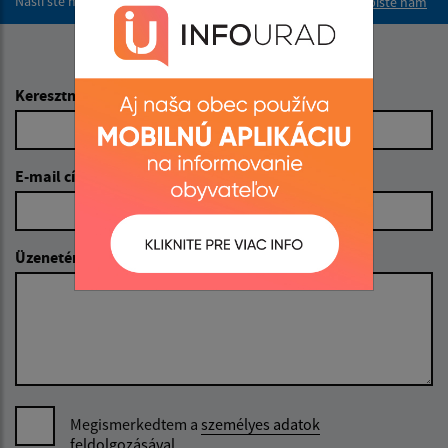
Našli ste na stránke chybu?
Napíšte nám
Napíšte nám:
Keresztnév (povinné)
E-mail cím (povinné)
Üzenetének szövege (povinné)
Megismerkedtem a
személyes adatok
feldolgozásával