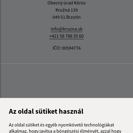
Obecný úrad Kőrös
Kružná 139
049 51 Brzotín
info@kruzna.sk
+421 58 788 35 60
IČO: 00594776
Az oldal sütiket használ
Az oldal sütiket és egyéb nyomkövető technológiákat
alkalmaz, hogy javítsa a böngészési élményét, azzal hogy