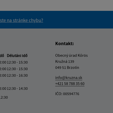
 ste na stránke chybu?
vás užitočné?
e pre vás užitočné?
Kontakt:
Obecný úrad Kőrös
idő
Délutáni idő
Kružná 139
2:00
12:30 - 15:30
049 51 Brzotín
2:00
12:30 - 15:30
2:00
12:30 - 16:30
info@kruzna.sk
+421 58 788 35 60
2:00
12:30 - 14:30
IČO: 00594776
12:30