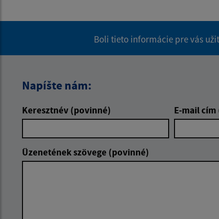
Boli tieto informácie pre vás už
Napíšte nám:
Keresztnév (povinné)
E-mail cím
Üzenetének szövege (povinné)