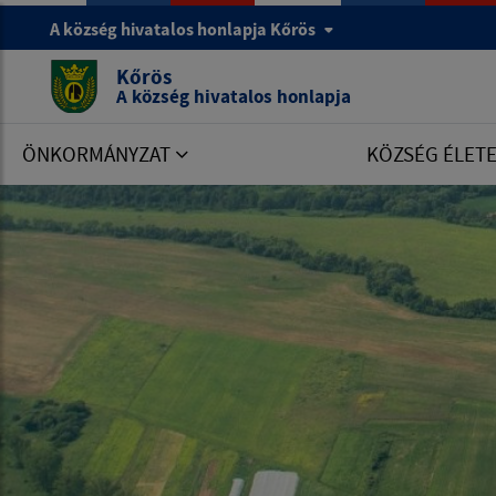
A község hivatalos honlapja Kőrös
Kőrös
A község hivatalos honlapja
ÖNKORMÁNYZAT
KÖZSÉG ÉLET