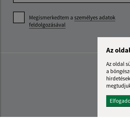
Megismerkedtem a
személyes adatok
feldolgozásával
Az olda
Az oldal s
a böngészé
hirdetések
megtudjuk
Elfogad