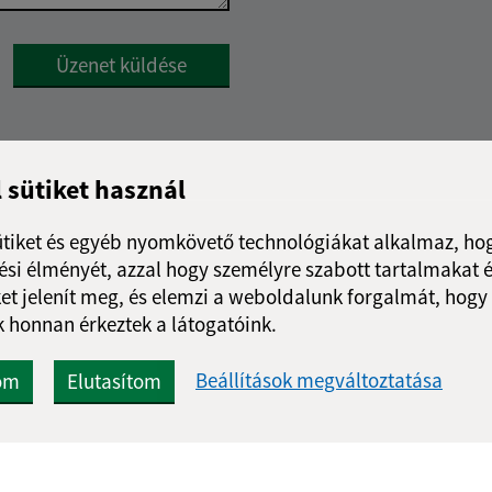
Google reCaptcha Response
Üzenet küldése
l sütiket használ
ütiket és egyéb nyomkövető technológiákat alkalmaz, hog
si élményét, azzal hogy személyre szabott tartalmakat é
et jelenít meg, és elemzi a weboldalunk forgalmát, hogy
 honnan érkeztek a látogatóink.
Beállítások megváltoztatása
om
Elutasítom