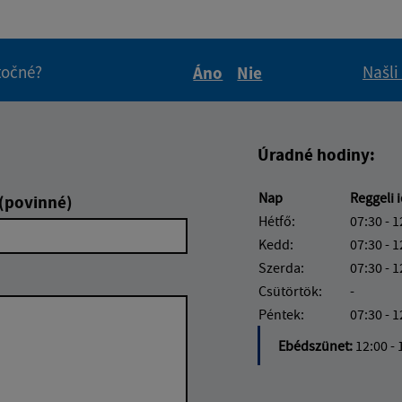
itočné?
Našli
Áno
Nie
Boli tieto informácie pre 
Boli tieto informáci
Úradné hodiny:
Nap
Reggeli 
 (povinné)
Hétfő:
07:30 - 1
Kedd:
07:30 - 1
Szerda:
07:30 - 1
Csütörtök:
-
Péntek:
07:30 - 1
Ebédszünet:
12:00 - 