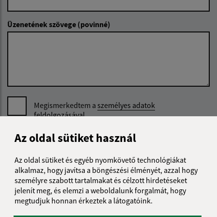
Üzenetének szövege (povinné)
Megismerkedtem a
személyes adatok
feldolgozásával
Az oldal sütiket használ
Google reCaptcha Response
Üzenet küldése
Az oldal sütiket és egyéb nyomkövető technológiákat
alkalmaz, hogy javítsa a böngészési élményét, azzal hogy
személyre szabott tartalmakat és célzott hirdetéseket
Úradné hodiny:
jelenít meg, és elemzi a weboldalunk forgalmát, hogy
megtudjuk honnan érkeztek a látogatóink.
Nap
Reggeli idő
Délutáni idő