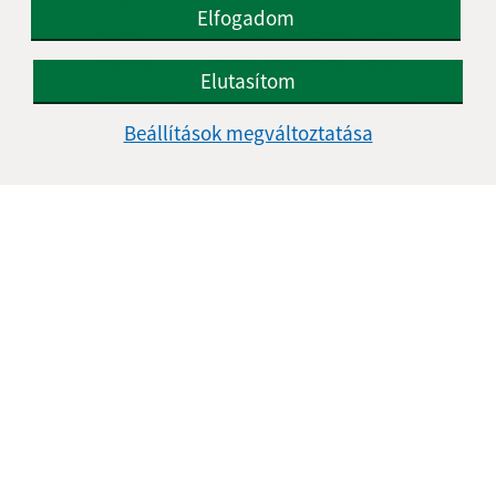
Hétfő:
07:30 - 12:00
12:30 - 15:30
Elfogadom
Kedd:
07:30 - 12:00
12:30 - 15:30
Szerda:
07:30 - 12:00
12:30 - 16:30
Elutasítom
Csütörtök:
-
Péntek:
07:30 - 12:00
12:30 - 14:30
Beállítások megváltoztatása
Ebédszünet:
12:00 - 12:30
Kontakt:
Obecný úrad Kőrös
Kružná 139
049 51 Brzotín
info@kruzna.sk
+421 58 788 35 60
IČO: 00594776