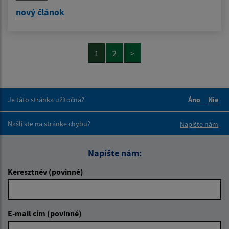
nový článok
1
2
>
Je táto stránka užitočná?
Áno
Nie
Boli tieto 
Boli 
Našli ste na stránke chybu?
Napíšte nám
Napíšte nám:
Keresztnév (povinné)
E-mail cím (povinné)