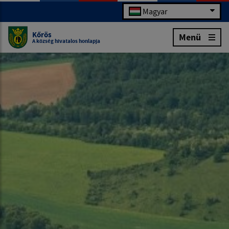
Magyar
Kőrös
Menü
A község hivatalos honlapja