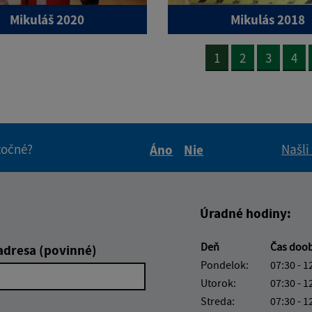
Mikuláš 2020
Mikulás 2018
1
2
3
4
itočné?
Našli
Áno
Nie
Boli tieto informácie pre 
Boli tieto informáci
Úradné hodiny:
Deň
Čas doo
adresa (povinné)
Pondelok:
07:30 - 1
Utorok:
07:30 - 1
Streda:
07:30 - 1