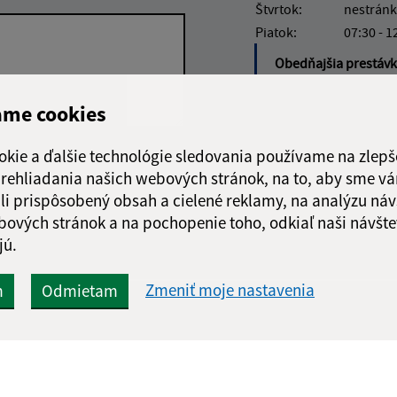
Štvrtok:
nestránk
Piatok:
07:30 - 1
Obedňajšia prestáv
ame cookies
okie a ďalšie technológie sledovania používame na zlepš
Google reCaptcha Response
Odoslať správu
 prehliadania našich webových stránok, na to, aby sme v
li prispôsobený obsah a cielené reklamy, na analýzu náv
bových stránok a na pochopenie toho, odkiaľ naši návšte
jú.
Zmeniť moje nastavenia
m
Odmietam