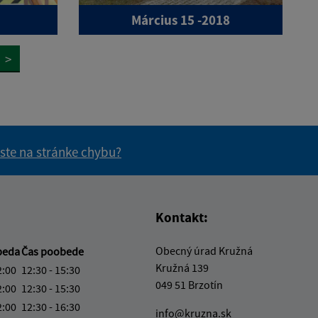
Március 15 -2018
>
 ste na stránke chybu?
vás užitočné?
e pre vás užitočné?
Kontakt:
Obecný úrad Kružná
beda
Čas poobede
Kružná 139
2:00
12:30 - 15:30
049 51 Brzotín
2:00
12:30 - 15:30
2:00
12:30 - 16:30
info@kruzna.sk