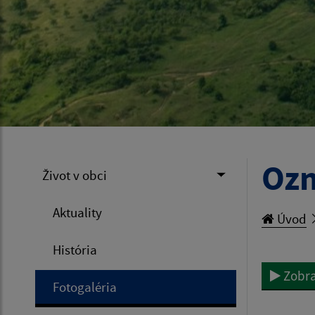
Ozn
Život v obci
Aktuality
Úvod
História
Zobra
Fotogaléria