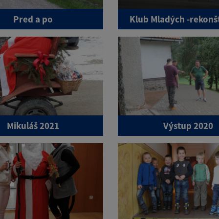
Pred a po
Klub Mladých -rekonš
Mikuláš 2021
Výstup 2020