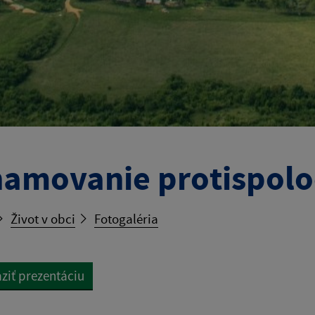
amovanie protispoloč
Život v obci
Fotogaléria
ziť prezentáciu