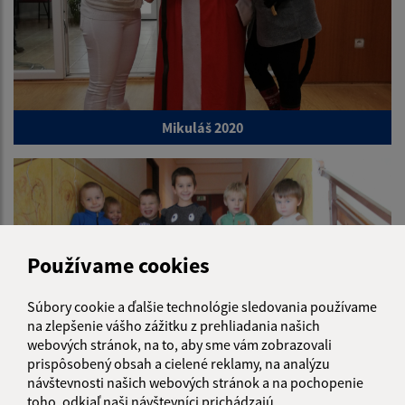
Mikuláš 2020
Používame cookies
Súbory cookie a ďalšie technológie sledovania používame
na zlepšenie vášho zážitku z prehliadania našich
webových stránok, na to, aby sme vám zobrazovali
prispôsobený obsah a cielené reklamy, na analýzu
návštevnosti našich webových stránok a na pochopenie
Mikulás 2018
toho, odkiaľ naši návštevníci prichádzajú.