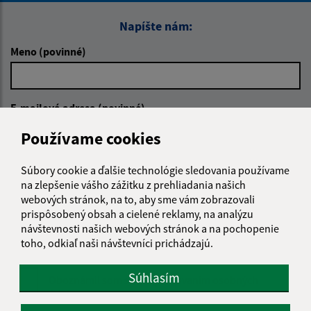
Napíšte nám:
Meno (povinné)
E-mailová adresa (povinné)
Používame cookies
Text vašej správy (povinné)
Súbory cookie a ďalšie technológie sledovania používame
na zlepšenie vášho zážitku z prehliadania našich
webových stránok, na to, aby sme vám zobrazovali
prispôsobený obsah a cielené reklamy, na analýzu
návštevnosti našich webových stránok a na pochopenie
toho, odkiaľ naši návštevníci prichádzajú.
Súhlasím
Oboznámil som sa so
spracúvaním osobných
údajov