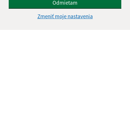
Odmietam
Google reCaptcha Response
Odoslať správu
Zmeniť moje nastavenia
Úradné hodiny:
Deň
Čas doobeda
Čas poobede
Pondelok:
07:30 - 12:00
12:30 - 15:30
Utorok:
07:30 - 12:00
12:30 - 15:30
Streda:
07:30 - 12:00
12:30 - 16:30
Štvrtok:
nestránkový deň
Piatok:
07:30 - 12:00
12:30 - 14:30
Obedňajšia prestávka:
12:00 - 12:30
Kontakt:
Obecný úrad Kružná