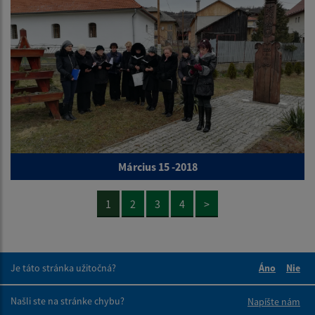
Március 15 -2018
1
2
3
4
>
Je táto stránka užitočná?
Áno
Nie
Boli tieto 
Boli 
Našli ste na stránke chybu?
Napíšte nám