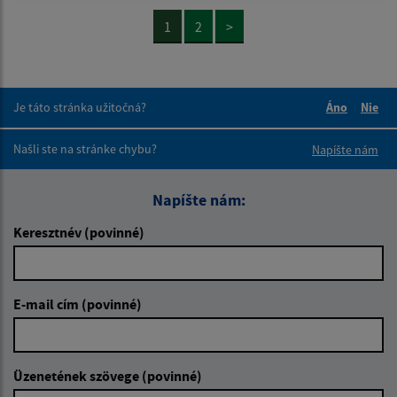
1
2
>
Je táto stránka užitočná?
Áno
Nie
Boli tieto 
Boli 
Našli ste na stránke chybu?
Napíšte nám
Napíšte nám:
Keresztnév (povinné)
E-mail cím (povinné)
Üzenetének szövege (povinné)