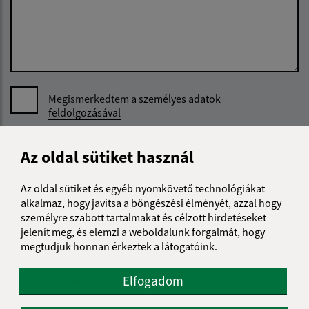
Megismerkedtem a
személyes adatok
feldolgozásával
Google reCaptcha Response
Üzenet küldése
Az oldal sütiket használ
Az oldal sütiket és egyéb nyomkövető technológiákat
alkalmaz, hogy javítsa a böngészési élményét, azzal hogy
Úradné hodiny:
személyre szabott tartalmakat és célzott hirdetéseket
jelenít meg, és elemzi a weboldalunk forgalmát, hogy
Nap
Reggeli idő
Délutáni idő
megtudjuk honnan érkeztek a látogatóink.
Hétfő:
07:30 - 12:00
12:30 - 15:30
Elfogadom
Kedd:
07:30 - 12:00
12:30 - 15:30
Szerda:
07:30 - 12:00
12:30 - 16:30