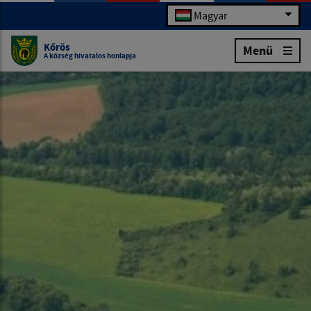
Magyar
Kőrös
Menü
A község hivatalos honlapja