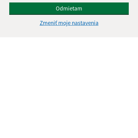
Odmietam
Informácie o stránke:
Zmeniť moje nastavenia
Vyhlásenie o prístupnosti
Autorské práva
Ochrana osobných údajov
Navigácia:
Vytlačiť aktuálnu stránku
Mapa stránok
Cookies
Rýchle odkazy:
Aktuality
História
Fotogaléria
Videogaléria
Aktualizované: