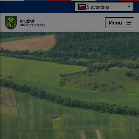
Slovenčina
Kružná
Menu
Oficiálna stránka