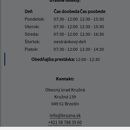
Úradné hodiny:
Deň
Čas doobeda
Čas poobede
Pondelok:
07:30 - 12:00
12:30 - 15:30
Utorok:
07:30 - 12:00
12:30 - 15:30
Streda:
07:30 - 12:00
12:30 - 16:30
Štvrtok:
nestránkový deň
Piatok:
07:30 - 12:00
12:30 - 14:30
Obedňajšia prestávka:
12:00 - 12:30
Kontakt:
Obecný úrad Kružná
Kružná 139
049 51 Brzotín
info@kruzna.sk
+421 58 788 35 60