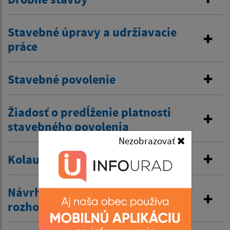
Stavebné úpravy a udržiavacie
práce
Stavebné povolenie
Žiadosť o predĺženie platnosti
stavebného povolenia
Nezobrazovať
Kolaudačné rozhodnutie
Návrh na vydanie územného
rozhodnutia