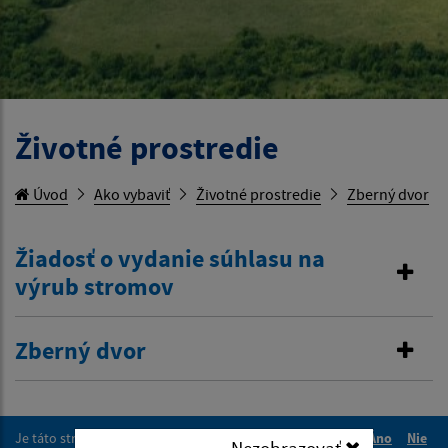
Životné prostredie
Úvod
Ako vybaviť
Životné prostredie
Zberný dvor
Žiadosť o vydanie súhlasu na
výrub stromov
Zberný dvor
Je táto stránka užitočná?
Áno
Nie