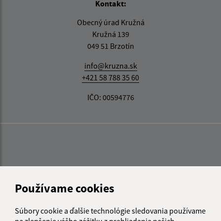
Kontakt:
Obecný úrad Kružná
Kružná 139
049 51 Brzotín
info@kruzna.sk
+421 58 788 35 60
IČO: 00594776
Používame cookies
Súbory cookie a ďalšie technológie sledovania používame
na zlepšenie vášho zážitku z prehliadania našich