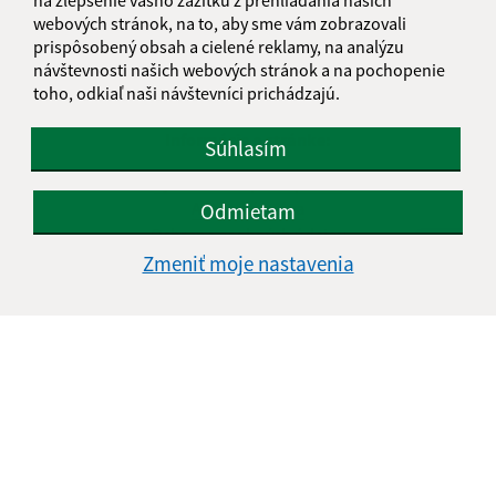
webových stránok, na to, aby sme vám zobrazovali
prispôsobený obsah a cielené reklamy, na analýzu
návštevnosti našich webových stránok a na pochopenie
toho, odkiaľ naši návštevníci prichádzajú.
Informácie o stránke:
Súhlasím
Vyhlásenie o prístupnosti
Autorské práva
Odmietam
Ochrana osobných údajov
Zmeniť moje nastavenia
Navigácia:
Vytlačiť aktuálnu stránku
Mapa stránok
Cookies
Rýchle odkazy:
Aktuality
História