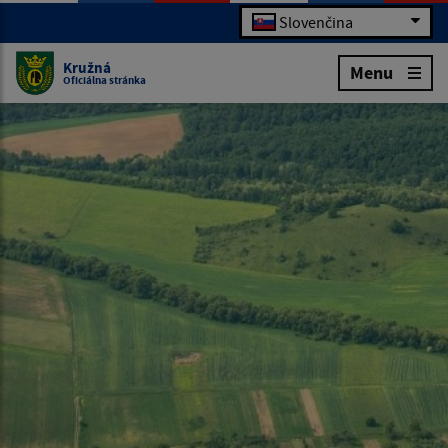
Slovenčina
Kružná
Menu
Oficiálna stránka