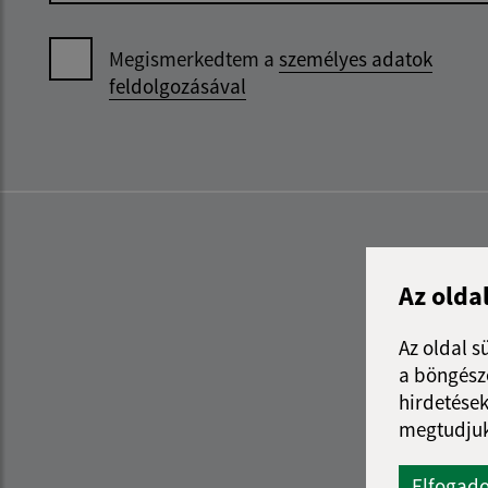
Megismerkedtem a
személyes adatok
feldolgozásával
Az olda
Az oldal s
a böngészé
hirdetések
megtudjuk
Elfogad