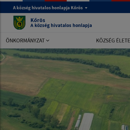
A község hivatalos honlapja Kőrös
Kőrös
A község hivatalos honlapja
ÖNKORMÁNYZAT
KÖZSÉG ÉLET