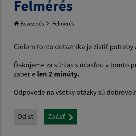
Felmérés
Bevezetés
Felmérés
Cieľom tohto dotazníka je zistiť potreb
Ďakujeme za súhlas s účasťou v tomto 
zaberie
len 2 minúty.
Odpovede na všetky otázky sú dobrovoľ
Odísť
Začať