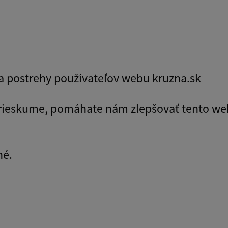
y a postrehy používateľov webu kruzna.sk
prieskume, pomáhate nám zlepšovať tento we
né.