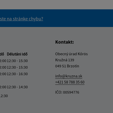
 ste na stránke chybu?
vás užitočné?
e pre vás užitočné?
Kontakt:
Obecný úrad Kőrös
idő
Délutáni idő
Kružná 139
2:00
12:30 - 15:30
049 51 Brzotín
2:00
12:30 - 15:30
2:00
12:30 - 16:30
info@kruzna.sk
+421 58 788 35 60
2:00
12:30 - 14:30
IČO: 00594776
12:30