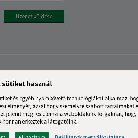
Google reCaptcha Response
Üzenet küldése
l sütiket használ
ütiket és egyéb nyomkövető technológiákat alkalmaz, hog
si élményét, azzal hogy személyre szabott tartalmakat é
et jelenít meg, és elemzi a weboldalunk forgalmát, hogy
 honnan érkeztek a látogatóink.
Beállítások megváltoztatása
om
Elutasítom