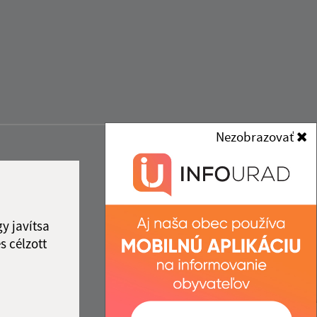
Nezobrazovať
y javítsa
s célzott