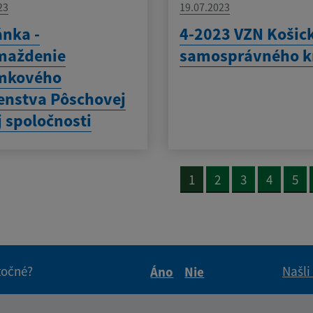
23
19.07.2023
nka -
4-2023 VZN Košic
maždenie
samosprávného k
mkového
enstva Pôschovej
j spoločnosti
1
2
3
4
5
itočné?
Našli
Áno
Nie
Boli tieto informácie pre 
Boli tieto informáci