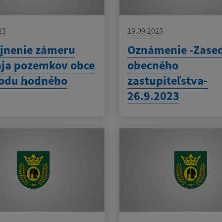
23
19.09.2023
jnenie zámeru
Oznámenie -Zase
ja pozemkov obce
obecného
vodu hodného
zastupiteľstva-
26.9.2023