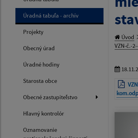
mie
sta
Úradná tabuľa - archív
Projekty
Úvod
VZN-č.-2
Obecný úrad
Úradné hodiny
18.11.
Starosta obce
VZN
kom.odp
Obecné zastupiteľstvo
Hlavný kontrolór
Oznamovanie