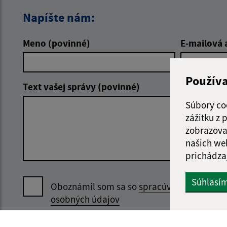
Napíšte nám:
Meno (povinné)
E-mailová 
Použív
Text vašej správy (povinné)
Súbory co
zážitku z
zobrazova
našich we
prichádza
Súhlasí
Oboznámil som sa so
spracúvaním
osobných údajov