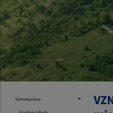
VZN
Samospráva
Úradná tabuľa