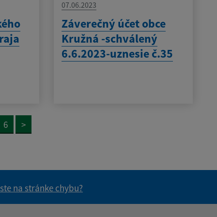
07.06.2023
kého
Záverečný účet obce
raja
Kružná -schválený
6.6.2023-uznesie č.35
6
>
 ste na stránke chybu?
vás užitočné?
e pre vás užitočné?