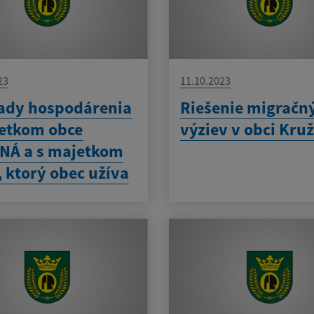
23
11.10.2023
ady hospodárenia
Riešenie migračn
etkom obce
výziev v obci Kru
NÁ a s majetkom
, ktorý obec užíva