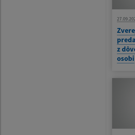
27.09.20
Zvere
preda
z dô
osobi