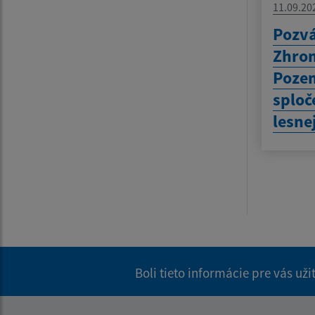
11.09.20
Pozvá
Zhro
Poze
sploč
lesne
Boli tieto informácie pre vás už