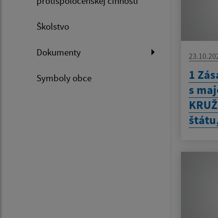
protispoločenskej činnosti
Školstvo
Dokumenty
23.10.20
1 Zás
Symboly obce
s maj
KRUŽ
štátu