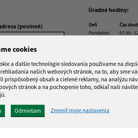
Úradné hodiny:
Deň
Čas doo
adresa (povinné)
Pondelok:
07:30 - 1
Utorok:
07:30 - 1
ame cookies
Streda:
07:30 - 1
Štvrtok:
nestránk
okie a ďalšie technológie sledovania používame na zlepš
Piatok:
07:30 - 1
 prehliadania našich webových stránok, na to, aby sme v
Obedňajšia prestáv
li prispôsobený obsah a cielené reklamy, na analýzu náv
bových stránok a na pochopenie toho, odkiaľ naši návšte
jú.
Zmeniť moje nastavenia
m
Odmietam
Google reCaptcha Response
Odoslať správu