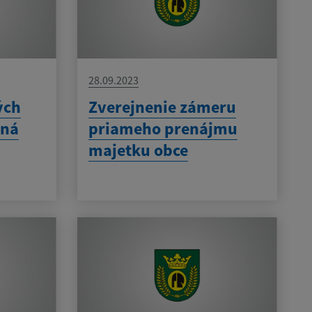
28.09.2023
ých
Zverejnenie zámeru
žná
priameho prenájmu
majetku obce