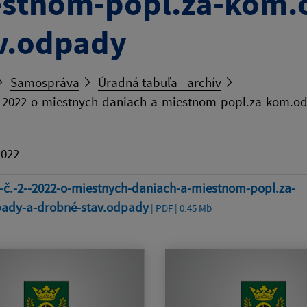
stnom-popl.za-kom.
v.odpady
Samospráva
Úradná tabuľa - archív
--2022-o-miestnych-daniach-a-miestnom-popl.za-kom.o
2022
-č.-2--2022-o-miestnych-daniach-a-miestnom-popl.za-
ady-a-drobné-stav.odpady
| PDF | 0.45 Mb