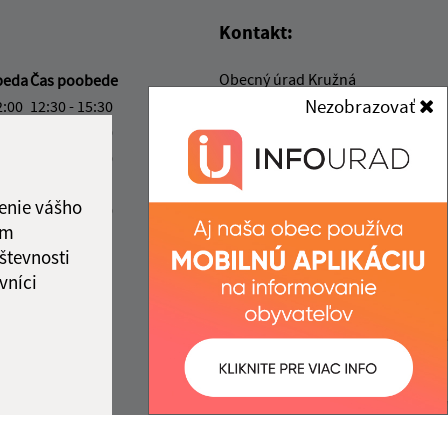
Kontakt:
Obecný úrad Kružná
beda
Čas poobede
Kružná 139
Nezobrazovať
2:00
12:30 - 15:30
049 51 Brzotín
2:00
12:30 - 15:30
2:00
12:30 - 16:30
info@kruzna.sk
ový deň
+421 58 788 35 60
enie vášho
2:00
12:30 - 14:30
ám
IČO: 00594776
ka:
12:00 - 12:30
števnosti
vníci