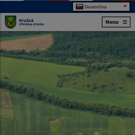
Slovenčina
Kružná
Menu
Oficiálna stránka