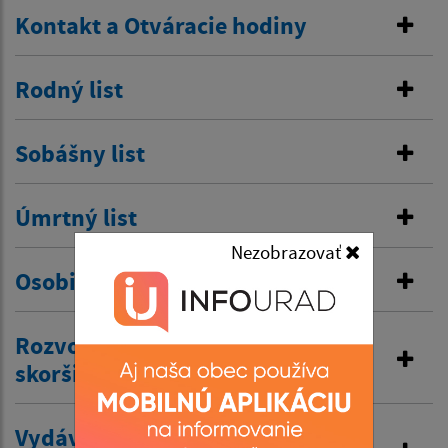
Kontakt a Otváracie hodiny
Rodný list
Sobášny list
Úmrtný list
Nezobrazovať
Osobitná matrika
Rozvod manželstva a prijatie
skoršieho priezviska
Vydávanie výpisov z matriky a