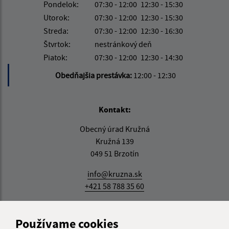
Pondelok:
07:30 - 12:00
12:30 - 15:30
Utorok:
07:30 - 12:00
12:30 - 15:30
Streda:
07:30 - 12:00
12:30 - 16:30
Štvrtok:
nestránkový deň
Piatok:
07:30 - 12:00
12:30 - 14:30
Obedňajšia prestávka:
12:00 - 12:30
Kontakt:
Obecný úrad Kružná
Kružná 139
049 51 Brzotín
info@kruzna.sk
+421 58 788 35 60
IČO: 00594776
Používame cookies