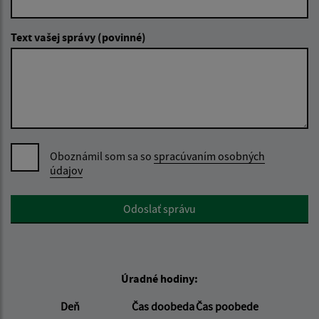
Text vašej správy (povinné)
Oboznámil som sa so
spracúvaním osobných
údajov
Google reCaptcha Response
Odoslať správu
Úradné hodiny:
Deň
Čas doobeda
Čas poobede