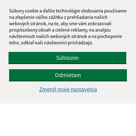
Súbory cookie a ďalšie technológie sledovania používame
na zlepšenie vášho zážitku z prehliadania našich
webových stránok, na to, aby sme vám zobrazovali
prispôsobený obsah a cielené reklamy, na analýzu
návštevnosti našich webových stránok a na pochopenie
toho, odkiaľ naši návštevníci prichádzajú.
Súhlasím
Odmietam
Zmeniť moje nastavenia
Informácie o stránke:
Vyhlásenie o prístupnosti
Autorské práva
Ochrana osobných údajov