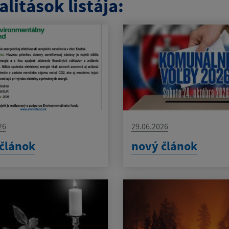
litások listája:
26
29.06.2026
článok
nový článok