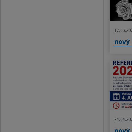
12.06.20
nový 
24.04.20
nový 