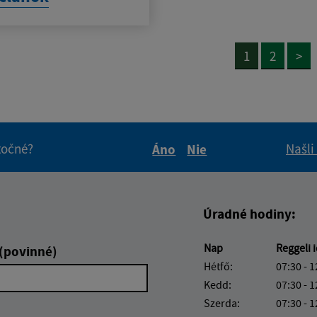
1
2
>
itočné?
Našli
Áno
Nie
Boli tieto informácie pre 
Boli tieto informáci
Úradné hodiny:
Nap
Reggeli 
 (povinné)
Hétfő:
07:30 - 1
Kedd:
07:30 - 1
Szerda:
07:30 - 1