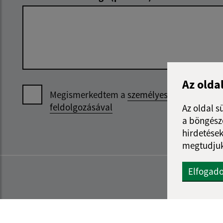
Az olda
Megismerkedtem a
személyes adatok
feldolgozásával
Az oldal s
a böngészé
hirdetések
megtudjuk
Elfogad