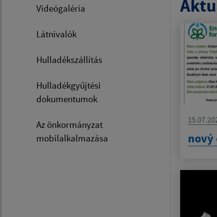
Aktua
Videógaléria
Látnivalók
Hulladékszállítás
Hulladékgyűjtési
dokumentumok
15.07.20
Az önkormányzat
nový 
mobilalkalmazása