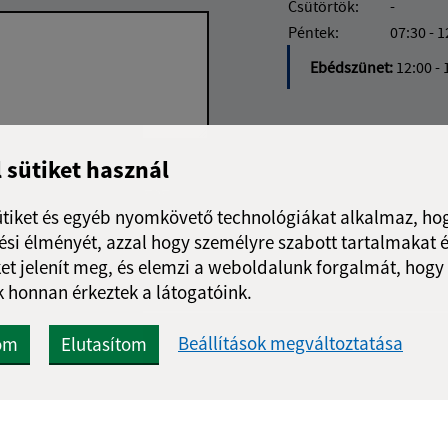
Csütörtök:
-
Péntek:
07:30 - 1
Ebédszünet:
12:00 - 
l sütiket használ
Google reCaptcha Response
Üzenet küldése
ütiket és egyéb nyomkövető technológiákat alkalmaz, hog
si élményét, azzal hogy személyre szabott tartalmakat é
et jelenít meg, és elemzi a weboldalunk forgalmát, hogy
 honnan érkeztek a látogatóink.
Beállítások megváltoztatása
om
Elutasítom