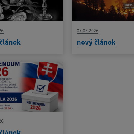
26
07.05.2026
článok
nový článok
26
článok