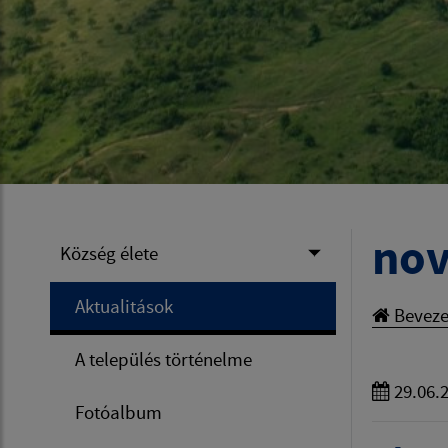
nov
Község élete
Aktualitások
Beveze
A település történelme
29.06.
Fotóalbum