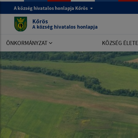
A község hivatalos honlapja Kőrös
Kőrös
A község hivatalos honlapja
ÖNKORMÁNYZAT
KÖZSÉG ÉLET