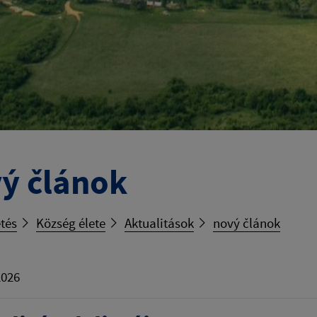
ý článok
tés
Község élete
Aktualitások
nový článok
2026