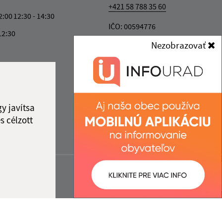
+421 58 788 35 60
2:00
12:30 - 14:30
IČO: 00594776
12:30
Nezobrazovať
y javítsa
s célzott