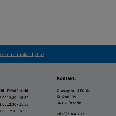
 ste na stránke chybu?
vás užitočné?
e pre vás užitočné?
Kontakt:
Obecný úrad Kőrös
idő
Délutáni idő
Kružná 139
2:00
12:30 - 15:30
049 51 Brzotín
2:00
12:30 - 15:30
2:00
12:30 - 16:30
info@kruzna.sk