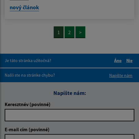
nový článok
1
2
>
Je táto stránka užitočná?
Áno
Nie
Boli tieto 
Boli 
Našli ste na stránke chybu?
Napíšte nám
Napíšte nám:
Keresztnév (povinné)
E-mail cím (povinné)