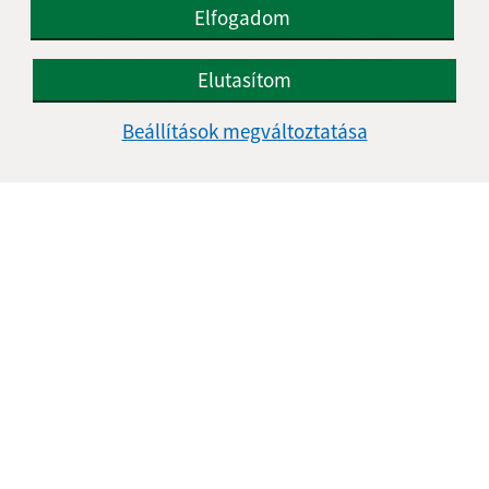
Hétfő:
07:30 - 12:00
12:30 - 15:30
Elfogadom
Kedd:
07:30 - 12:00
12:30 - 15:30
Szerda:
07:30 - 12:00
12:30 - 16:30
Elutasítom
Csütörtök:
-
Péntek:
07:30 - 12:00
12:30 - 14:30
Beállítások megváltoztatása
Ebédszünet:
12:00 - 12:30
Kontakt:
Obecný úrad Kőrös
Kružná 139
049 51 Brzotín
info@kruzna.sk
+421 58 788 35 60
IČO: 00594776