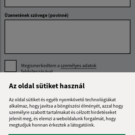
Üzenetének szövege (povinné)
Megismerkedtem a
személyes adatok
feldolgozásával
Az oldal sütiket használ
Google reCaptcha Response
Üzenet küldése
Az oldal sütiket és egyéb nyomkövető technológiákat
alkalmaz, hogy javítsa a böngészési élményét, azzal hogy
személyre szabott tartalmakat és célzott hirdetéseket
Úradné hodiny:
jelenít meg, és elemzi a weboldalunk forgalmát, hogy
megtudjuk honnan érkeztek a látogatóink.
Nap
Reggeli idő
Délutáni idő