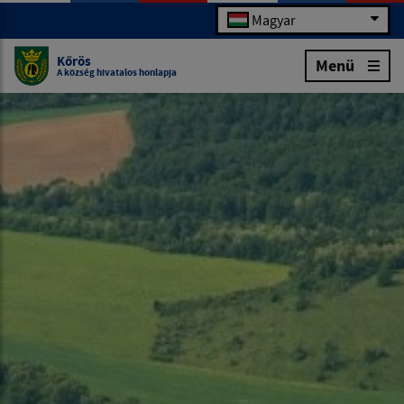
Magyar
Kőrös
Menü
A község hivatalos honlapja