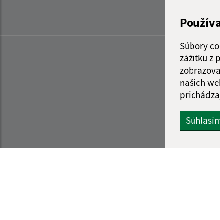
Použív
Súbory co
zážitku z
zobrazova
našich we
prichádza
Súhlasí
Informácie o stránke:
Navigácia: