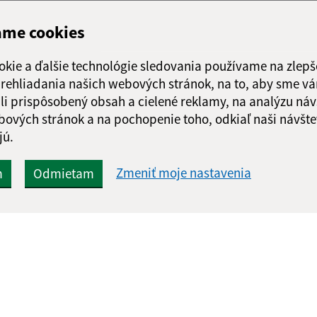
ame cookies
okie a ďalšie technológie sledovania používame na zlepš
 prehliadania našich webových stránok, na to, aby sme v
li prispôsobený obsah a cielené reklamy, na analýzu náv
bových stránok a na pochopenie toho, odkiaľ naši návšte
jú.
Zmeniť moje nastavenia
m
Odmietam
Rýchle odkazy:
Aktualiz