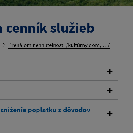
 cenník služieb
b
Prenájom nehnuteľností /kultúrny dom, …/
a
 zníženie poplatku z dôvodov