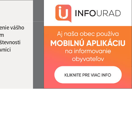
enie vášho
ám
števnosti
vníci
ované:
Správca obsahu: