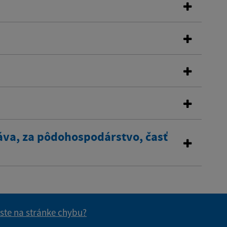
áva, za pôdohospodárstvo, časť
 ste na stránke chybu?
vás užitočné?
e pre vás užitočné?