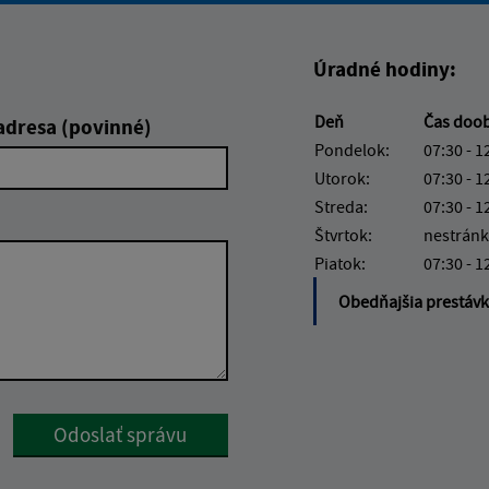
Úradné hodiny:
Deň
Čas doo
adresa (povinné)
Pondelok:
07:30 - 1
Utorok:
07:30 - 1
Streda:
07:30 - 1
Štvrtok:
nestránk
Piatok:
07:30 - 1
Obedňajšia prestáv
Google reCaptcha Response
Odoslať správu