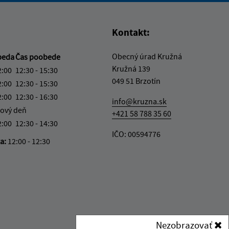
Kontakt:
Obecný úrad Kružná
beda
Čas poobede
Kružná 139
2:00
12:30 - 15:30
049 51 Brzotín
2:00
12:30 - 15:30
2:00
12:30 - 16:30
info@kruzna.sk
ový deň
+421 58 788 35 60
2:00
12:30 - 14:30
IČO: 00594776
ka:
12:00 - 12:30
Nezobrazovať