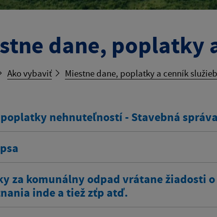
stne dane, poplatky a
Ako vybaviť
Miestne dane, poplatky a cenník služie
 poplatky nehnuteľností - Stavebná správ
 psa
ky za komunálny odpad vrátane žiadosti o
ania inde a tiež zťp atď.