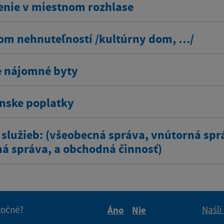
enie v miestnom rozhlase
om nehnuteľností /kultúrny dom, …/
 nájomné byty
ínske poplatky
 služieb: (všeobecná správa, vnútorná spr
ná správa, a obchodná činnosť)
itočné?
Našli
Áno
Nie
Boli tieto informácie pre 
Boli tieto informáci