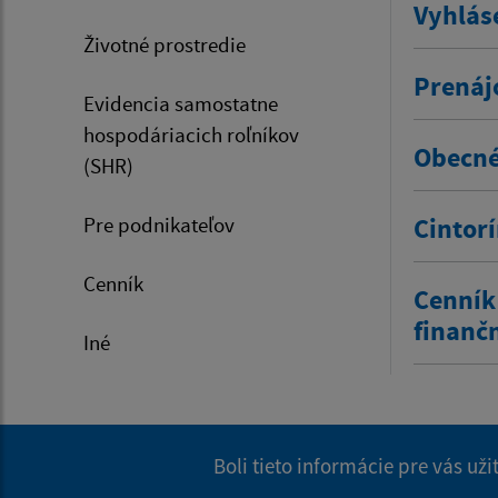
Vyhlás
Životné prostredie
Prenáj
Evidencia samostatne
hospodáriacich roľníkov
Obecné
(SHR)
Pre podnikateľov
Cintor
Cenník
Cenník
finanč
Iné
Boli tieto informácie pre vás už