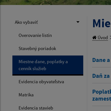
Mie
Ako vybaviť
Overovanie listín
Úvod
Stavebný poriadok
Dane a
Miestne dane, poplatky a
cenník služieb
Daň za
Evidencia obyvateľstva
Poplat
Matrika
zamestn
Evidencia stavieb