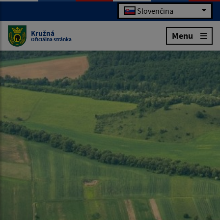
Slovenčina
Kružná
Menu
Oficiálna stránka