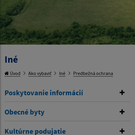
Iné
Úvod
Ako vybaviť
Iné
Predbežná ochrana
Poskytovanie informácií
Obecné byty
Kultúrne podujatie