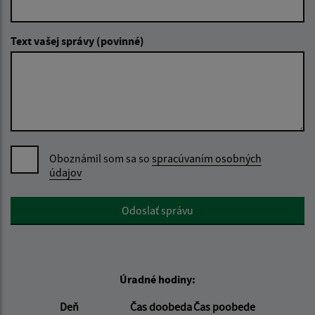
Text vašej správy (povinné)
Oboznámil som sa so
spracúvaním osobných
údajov
Google reCaptcha Response
Odoslať správu
Úradné hodiny:
Deň
Čas doobeda
Čas poobede