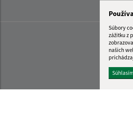
Použív
Súbory co
zážitku z
zobrazova
našich we
prichádza
Súhlasí
Informácie o stránke:
Navigácia: