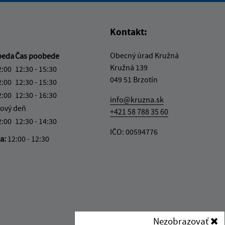
Kontakt:
Obecný úrad Kružná
beda
Čas poobede
Kružná 139
2:00
12:30 - 15:30
049 51 Brzotín
2:00
12:30 - 15:30
2:00
12:30 - 16:30
info@kruzna.sk
ový deň
+421 58 788 35 60
2:00
12:30 - 14:30
IČO: 00594776
ka:
12:00 - 12:30
Nezobrazovať