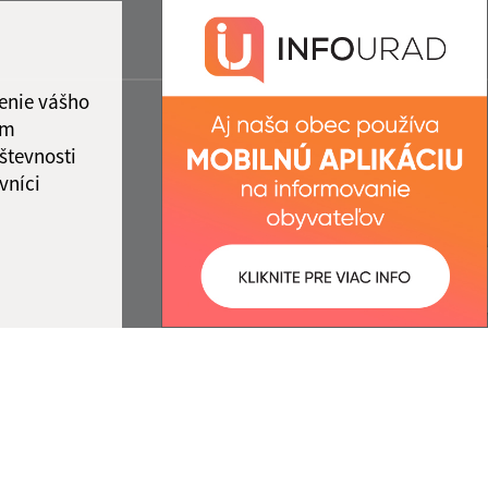
enie vášho
ám
števnosti
vníci
ované:
Správca obsahu: