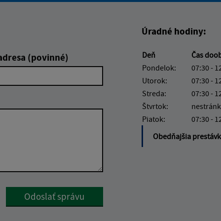
Úradné hodiny:
Deň
Čas doo
adresa (povinné)
Pondelok:
07:30 - 1
Utorok:
07:30 - 1
Streda:
07:30 - 1
Štvrtok:
nestránk
Piatok:
07:30 - 1
Obedňajšia prestáv
Google reCaptcha Response
Odoslať správu