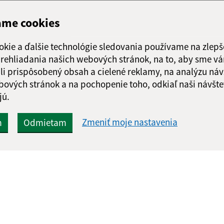
ame cookies
okie a ďalšie technológie sledovania používame na zlepš
 prehliadania našich webových stránok, na to, aby sme v
li prispôsobený obsah a cielené reklamy, na analýzu náv
bových stránok a na pochopenie toho, odkiaľ naši návšte
jú.
Zmeniť moje nastavenia
m
Odmietam
Rýchle odkazy:
Aktualiz