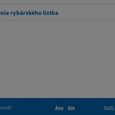
nie rybárského lístka
itočné?
Našli
Áno
Nie
Boli tieto informácie pre 
Boli tieto informáci