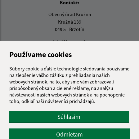
Kontakt:
Obecný úrad Kružná
Kružná 139
049 51 Brzotín
info@kruzna.sk
+421 58 788 35 60
Používame cookies
IČO: 00594776
Súbory cookie a ďalšie technológie sledovania používame
na zlepšenie vášho zážitku z prehliadania našich
webových stránok, na to, aby sme vám zobrazovali
prispôsobený obsah a cielené reklamy, na analýzu
návštevnosti našich webových stránok a na pochopenie
toho, odkiaľ naši návštevníci prichádzajú.
Súhlasím
Odmietam