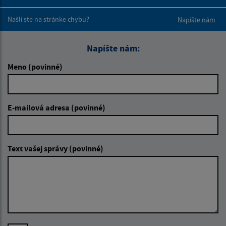
Boli tieto 
Boli 
Našli ste na stránke chybu?
Napíšte nám
Napíšte nám:
Meno (povinné)
E-mailová adresa (povinné)
Text vašej správy (povinné)