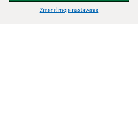
Zmeniť moje nastavenia
Informácie o stránke:
Vyhlásenie o prístupnosti
Autorské práva
Ochrana osobných údajov
Navigácia:
Vytlačiť aktuálnu stránku
Mapa stránok
Cookies
Rýchle odkazy:
Aktuality
História