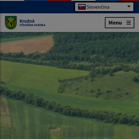
Slovenčina
Kružná
Menu
Oficiálna stránka