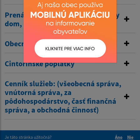
Prenájom nehnuteľností /kultúrny
dom, …/
Obecné nájomné byty
Cintorínske poplatky
Cenník služieb: (všeobecná správa,
vnútorná správa, za
pôdohospodárstvo, časť finančná
správa, a obchodná činnosť)
Je táto stránka užitočná?
Áno
Nie