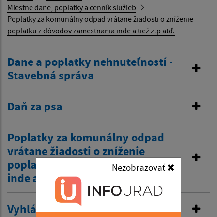
Miestne dane, poplatky a cenník služieb
Poplatky za komunálny odpad vrátane žiadosti o zníženie
poplatku z dôvodov zamestnania inde a tiež zťp atď.
Dane a poplatky nehnuteľností -
Stavebná správa
Daň za psa
Poplatky za komunálny odpad
vrátane žiadosti o zníženie
poplatku z dôvodov zamestnania
Nezobrazovať
inde a tiež zťp atď.
Vyhlásenie v miestnom rozhlase