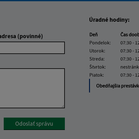
Úradné hodiny:
Deň
Čas doo
adresa (povinné)
Pondelok:
07:30 - 1
Utorok:
07:30 - 1
Streda:
07:30 - 1
Štvrtok:
nestránk
Piatok:
07:30 - 1
Obedňajšia prestáv
Google reCaptcha Response
Odoslať správu