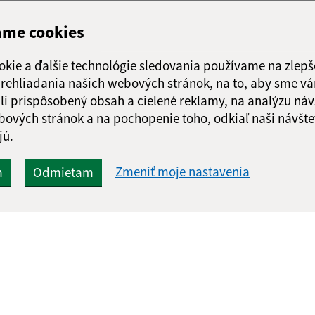
ame cookies
okie a ďalšie technológie sledovania používame na zlepš
 prehliadania našich webových stránok, na to, aby sme v
li prispôsobený obsah a cielené reklamy, na analýzu náv
bových stránok a na pochopenie toho, odkiaľ naši návšte
jú.
Zmeniť moje nastavenia
m
Odmietam
Rýchle odkazy:
Aktualiz