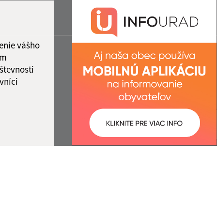
enie vášho
ám
števnosti
vníci
ované:
Správca obsahu: