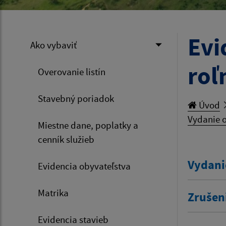
Evi
Ako vybaviť
roľ
Overovanie listín
Stavebný poriadok
Úvod
Vydanie o
Miestne dane, poplatky a
cenník služieb
Vydani
Evidencia obyvateľstva
Matrika
Zrušen
Evidencia stavieb