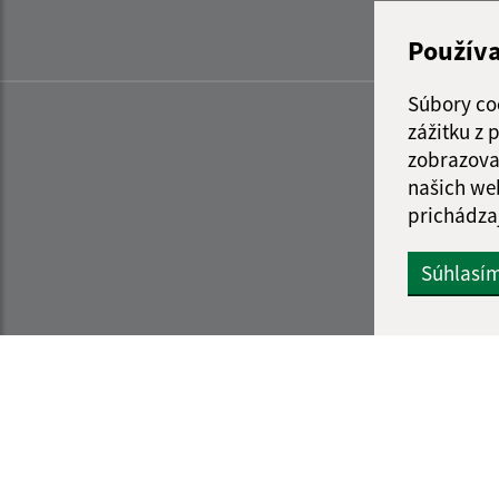
Použív
Súbory co
zážitku z
zobrazova
našich we
prichádza
Súhlasí
Informácie o stránke:
Navigácia: