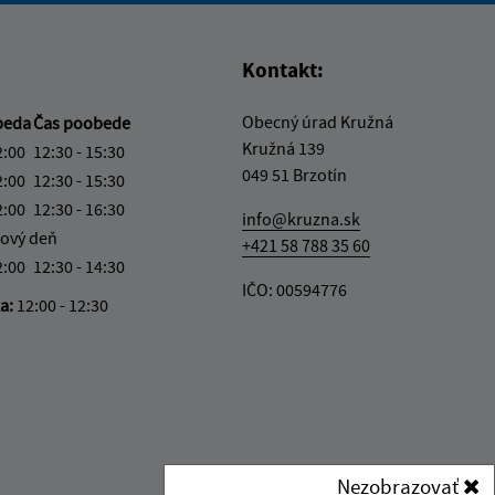
Kontakt:
Obecný úrad Kružná
beda
Čas poobede
Kružná 139
2:00
12:30 - 15:30
049 51 Brzotín
2:00
12:30 - 15:30
2:00
12:30 - 16:30
info@kruzna.sk
ový deň
+421 58 788 35 60
2:00
12:30 - 14:30
IČO: 00594776
ka:
12:00 - 12:30
Nezobrazovať