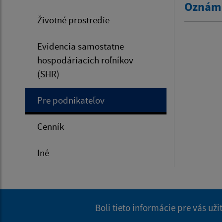
Oznáme
Životné prostredie
Evidencia samostatne
hospodáriacich roľníkov
(SHR)
Pre podnikateľov
Cenník
Iné
Boli tieto informácie pre vás už