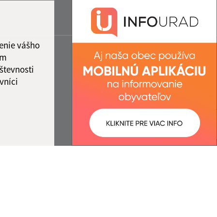
enie vášho
ám
števnosti
vníci
ované:
Správca obsahu: