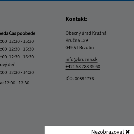
Kontakt:
Obecný úrad Kružná
beda
Čas poobede
Kružná 139
2:00
12:30 - 15:30
049 51 Brzotín
2:00
12:30 - 15:30
2:00
12:30 - 16:30
info@kruzna.sk
ový deň
+421 58 788 35 60
2:00
12:30 - 14:30
IČO: 00594776
ka:
12:00 - 12:30
Nezobrazovať