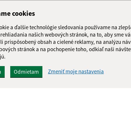
ame cookies
okie a ďalšie technológie sledovania používame na zlepš
 prehliadania našich webových stránok, na to, aby sme v
li prispôsobený obsah a cielené reklamy, na analýzu náv
bových stránok a na pochopenie toho, odkiaľ naši návšte
jú.
Zmeniť moje nastavenia
m
Odmietam
Rýchle odkazy:
Aktualiz