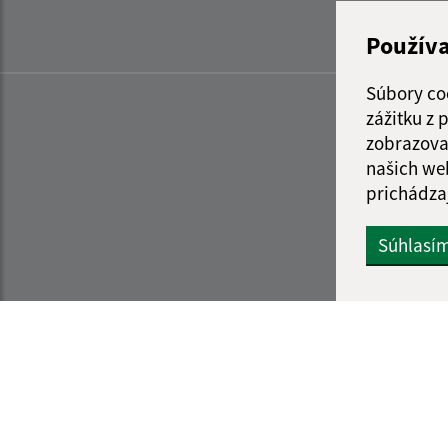
Použív
Súbory co
zážitku z
zobrazova
našich we
prichádza
Súhlasí
Informácie o stránke:
Navigácia: