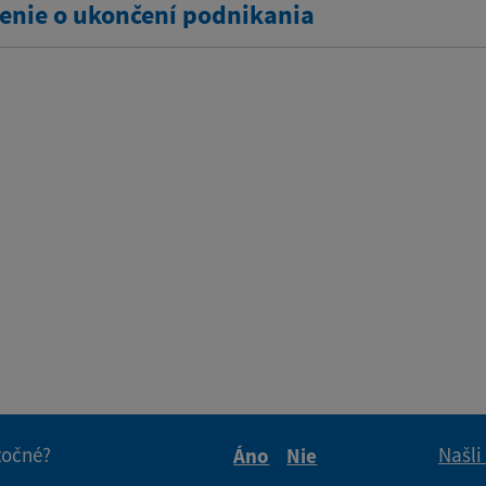
nie o ukončení podnikania
itočné?
Našli
Áno
Nie
Boli tieto informácie pre 
Boli tieto informáci