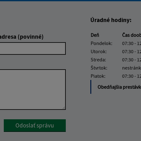
Úradné hodiny:
Deň
Čas doo
adresa (povinné)
Pondelok:
07:30 - 1
Utorok:
07:30 - 1
Streda:
07:30 - 1
Štvrtok:
nestránk
Piatok:
07:30 - 1
Obedňajšia prestáv
Google reCaptcha Response
Odoslať správu