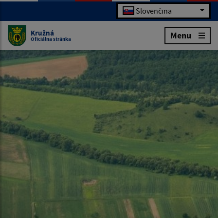
Slovenčina
Kružná
Menu
Oficiálna stránka