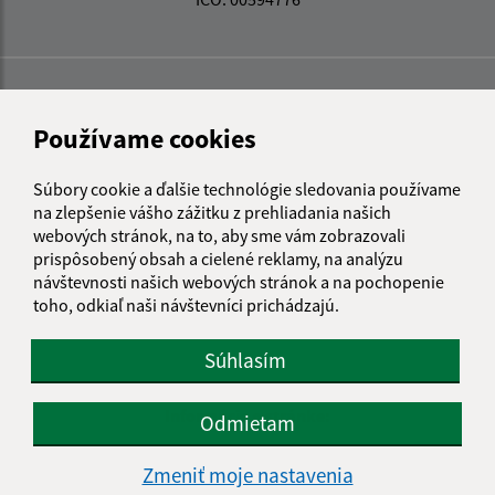
Používame cookies
Súbory cookie a ďalšie technológie sledovania používame
na zlepšenie vášho zážitku z prehliadania našich
webových stránok, na to, aby sme vám zobrazovali
prispôsobený obsah a cielené reklamy, na analýzu
návštevnosti našich webových stránok a na pochopenie
toho, odkiaľ naši návštevníci prichádzajú.
Súhlasím
Informácie o stránke:
Odmietam
Vyhlásenie o prístupnosti
Zmeniť moje nastavenia
Autorské práva