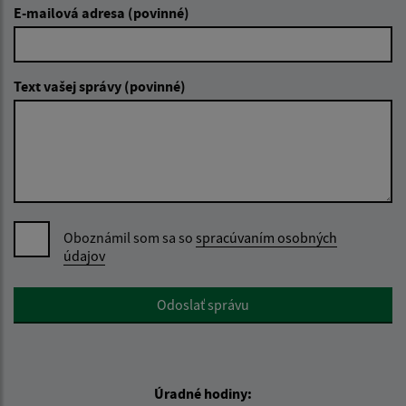
E-mailová adresa (povinné)
Text vašej správy (povinné)
Oboznámil som sa so
spracúvaním osobných
údajov
Google reCaptcha Response
Odoslať správu
Úradné hodiny: