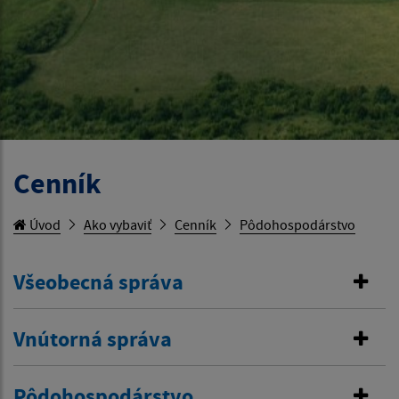
Cenník
Úvod
Ako vybaviť
Cenník
Pôdohospodárstvo
Všeobecná správa
Vnútorná správa
Pôdohospodárstvo