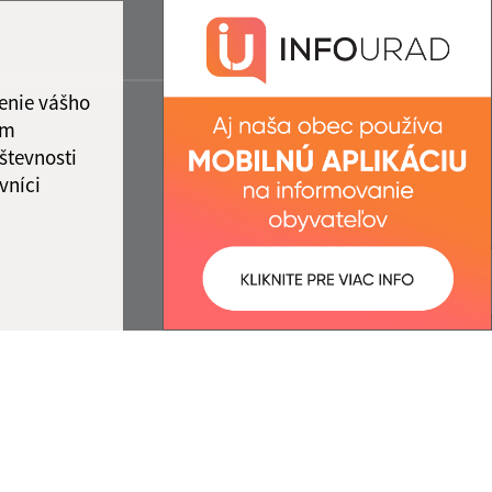
enie vášho
ám
števnosti
vníci
ované:
Správca obsahu: