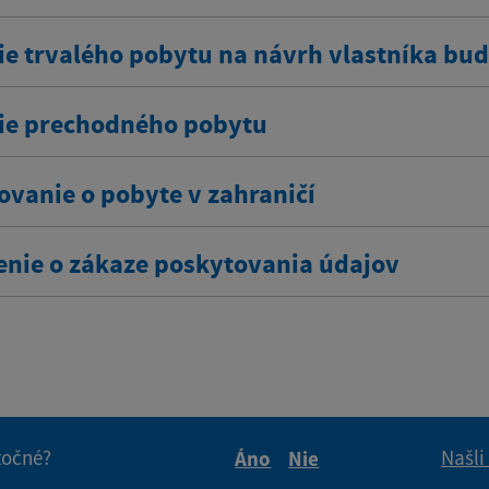
ie trvalého pobytu na návrh vlastníka bu
ie prechodného pobytu
ovanie o pobyte v zahraničí
enie o zákaze poskytovania údajov
itočné?
Našli
Áno
Nie
Boli tieto informácie pre 
Boli tieto informáci