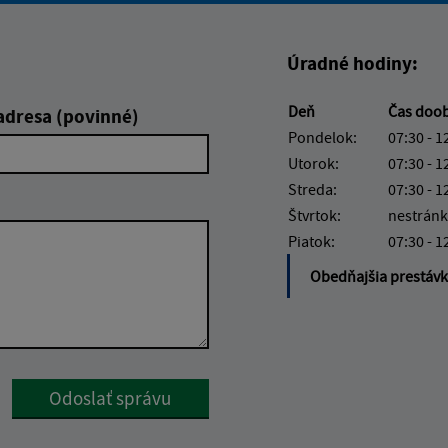
Úradné hodiny:
Deň
Čas doo
adresa (povinné)
Pondelok:
07:30 - 1
Utorok:
07:30 - 1
Streda:
07:30 - 1
Štvrtok:
nestránk
Piatok:
07:30 - 1
Obedňajšia prestáv
Google reCaptcha Response
Odoslať správu