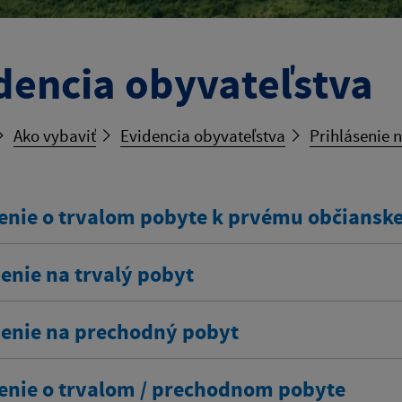
dencia obyvateľstva
Ako vybaviť
Evidencia obyvateľstva
Prihlásenie 
enie o trvalom pobyte k prvému občians
enie na trvalý pobyt
senie na prechodný pobyt
enie o trvalom / prechodnom pobyte