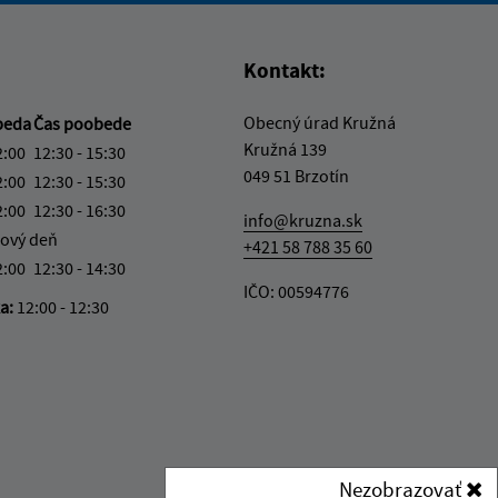
Kontakt:
Obecný úrad Kružná
beda
Čas poobede
Kružná 139
2:00
12:30 - 15:30
049 51 Brzotín
2:00
12:30 - 15:30
2:00
12:30 - 16:30
info@kruzna.sk
ový deň
+421 58 788 35 60
2:00
12:30 - 14:30
IČO: 00594776
ka:
12:00 - 12:30
Nezobrazovať