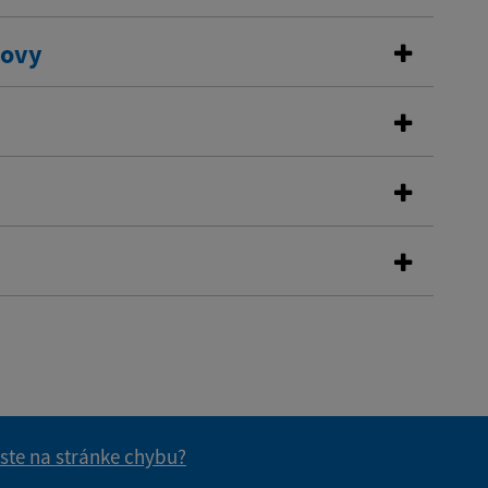
dovy
 ste na stránke chybu?
vás užitočné?
e pre vás užitočné?