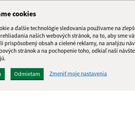
ame cookies
okie a ďalšie technológie sledovania používame na zlepš
 prehliadania našich webových stránok, na to, aby sme v
li prispôsobený obsah a cielené reklamy, na analýzu náv
bových stránok a na pochopenie toho, odkiaľ naši návšte
jú.
Zmeniť moje nastavenia
m
Odmietam
Rýchle odkazy:
Aktualiz