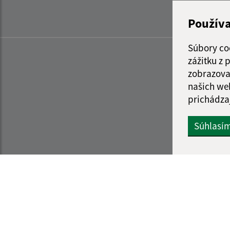
Použív
Súbory co
zážitku z
zobrazova
našich we
prichádza
Súhlasí
Informácie o stránke:
Navigácia: