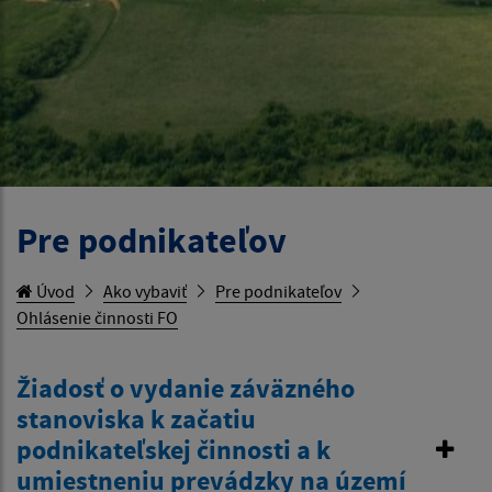
Pre podnikateľov
Úvod
Ako vybaviť
Pre podnikateľov
Ohlásenie činnosti FO
Žiadosť o vydanie záväzného
stanoviska k začatiu
podnikateľskej činnosti a k
umiestneniu prevádzky na území