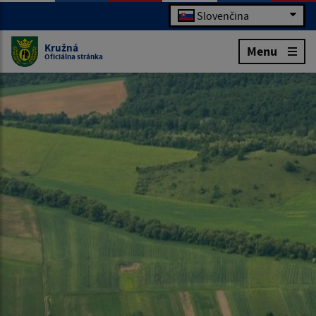
Slovenčina
Kružná
Menu
Oficiálna stránka