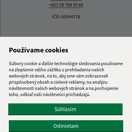
+421 58 788 35 60
IČO: 00594776
Používame cookies
Súbory cookie a ďalšie technológie sledovania používame
na zlepšenie vášho zážitku z prehliadania našich
webových stránok, na to, aby sme vám zobrazovali
prispôsobený obsah a cielené reklamy, na analýzu
návštevnosti našich webových stránok a na pochopenie
toho, odkiaľ naši návštevníci prichádzajú.
Súhlasím
Odmietam
Informácie o stránke: