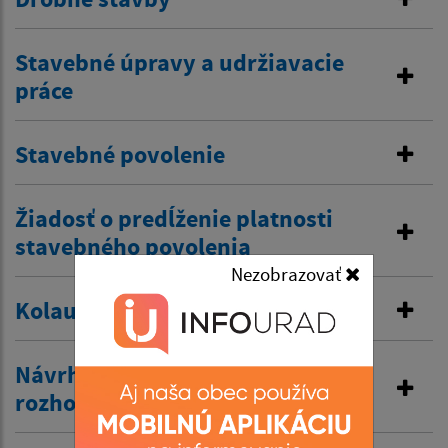
Stavebné úpravy a udržiavacie
práce
Stavebné povolenie
Žiadosť o predĺženie platnosti
stavebného povolenia
Nezobrazovať
Kolaudačné rozhodnutie
Návrh na vydanie územného
rozhodnutia