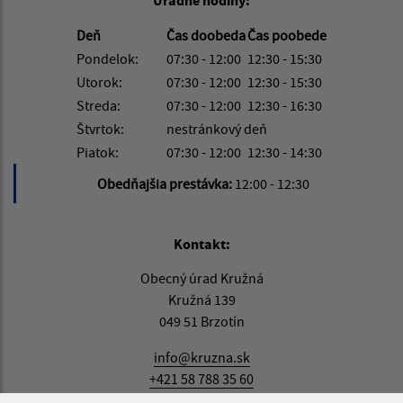
Úradné hodiny:
Deň
Čas doobeda
Čas poobede
Pondelok:
07:30 - 12:00
12:30 - 15:30
Utorok:
07:30 - 12:00
12:30 - 15:30
Streda:
07:30 - 12:00
12:30 - 16:30
Štvrtok:
nestránkový deň
Piatok:
07:30 - 12:00
12:30 - 14:30
Obedňajšia prestávka:
12:00 - 12:30
Kontakt:
Obecný úrad Kružná
Kružná 139
049 51 Brzotín
info@kruzna.sk
+421 58 788 35 60