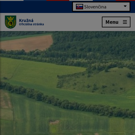
Slovenčina
Kružná
Menu
Oficiálna stránka