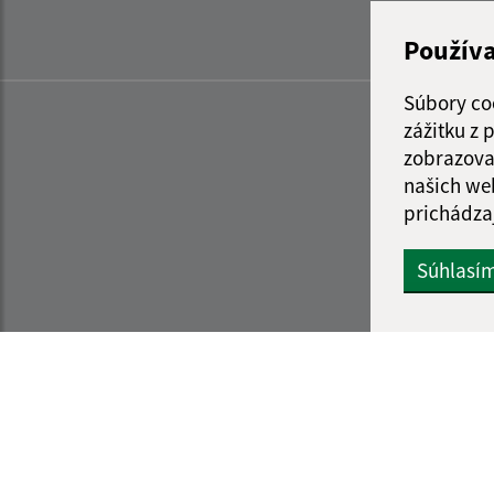
Použív
Súbory co
zážitku z
zobrazova
našich we
prichádza
Súhlasí
Informácie o stránke:
Navigácia: