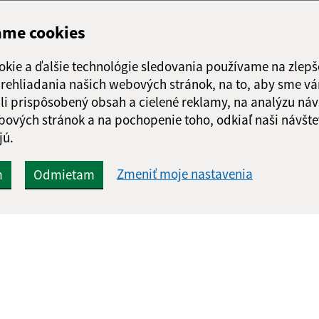
ame cookies
okie a ďalšie technológie sledovania používame na zlepš
 prehliadania našich webových stránok, na to, aby sme v
li prispôsobený obsah a cielené reklamy, na analýzu náv
bových stránok a na pochopenie toho, odkiaľ naši návšte
jú.
Zmeniť moje nastavenia
m
Odmietam
Rýchle odkazy:
Aktualiz