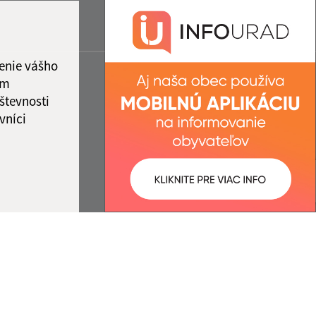
enie vášho
ám
števnosti
vníci
ované:
Správca obsahu: