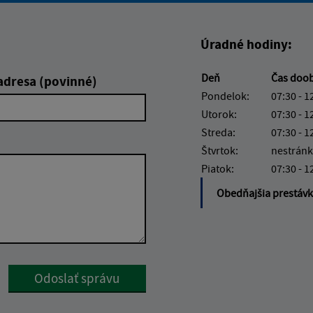
Úradné hodiny:
Deň
Čas doo
adresa (povinné)
Pondelok:
07:30 - 1
Utorok:
07:30 - 1
Streda:
07:30 - 1
Štvrtok:
nestránk
Piatok:
07:30 - 1
Obedňajšia prestáv
Google reCaptcha Response
Odoslať správu