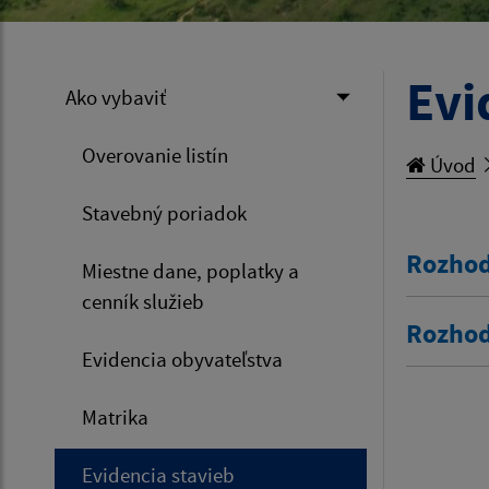
Evi
Ako vybaviť
Overovanie listín
Úvod
Stavebný poriadok
Rozhod
Miestne dane, poplatky a
cenník služieb
Rozhod
Evidencia obyvateľstva
Matrika
Evidencia stavieb