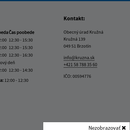
Kontakt:
Obecný úrad Kružná
beda
Čas poobede
Kružná 139
2:00
12:30 - 15:30
049 51 Brzotín
2:00
12:30 - 15:30
2:00
12:30 - 16:30
info@kruzna.sk
ový deň
+421 58 788 35 60
2:00
12:30 - 14:30
IČO: 00594776
ka:
12:00 - 12:30
Nezobrazovať