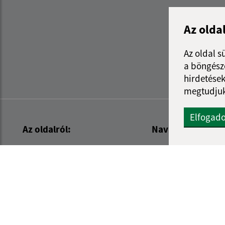
Az olda
Az oldal s
a böngészé
hirdetések
megtudjuk
Elfogad
Az oldalról:
Navigáció:
Hozzáférhetőségi nyilatkozat
Nyomtatás
Szerzői jog
Honlap térkép
Személyes adatok védelme
Sütik