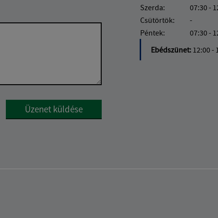
Szerda:
07:30 - 1
Csütörtök:
-
Péntek:
07:30 - 1
Ebédszünet:
12:00 - 
Google reCaptcha Response
Üzenet küldése