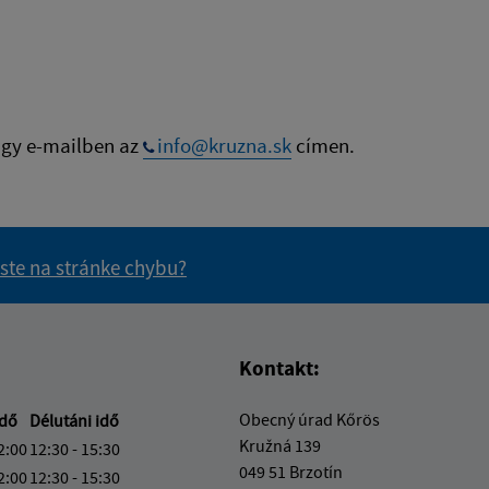
gy e-mailben az
info@kruzna.sk
címen.
 ste na stránke chybu?
vás užitočné?
e pre vás užitočné?
Kontakt:
Obecný úrad Kőrös
idő
Délutáni idő
Kružná 139
2:00
12:30 - 15:30
049 51 Brzotín
2:00
12:30 - 15:30