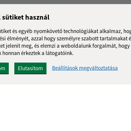
l sütiket használ
ütiket és egyéb nyomkövető technológiákat alkalmaz, hog
si élményét, azzal hogy személyre szabott tartalmakat é
et jelenít meg, és elemzi a weboldalunk forgalmát, hogy
 honnan érkeztek a látogatóink.
Beállítások megváltoztatása
om
Elutasítom
Gyors linkek:
Frissített
A mi falunk
06.08.2026 1
A település történelme
RSS
Fotóalbum
Iskolaügy