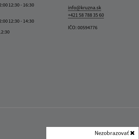
2:00
12:30 - 16:30
info@kruzna.sk
+421 58 788 35 60
2:00
12:30 - 14:30
IČO: 00594776
12:30
Nezobrazovať