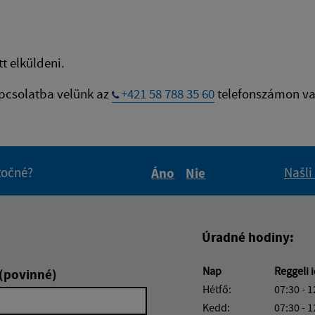
t elküldeni.
apcsolatba velünk az
+421 58 788 35 60
telefonszámon va
itočné?
Našli
Áno
Nie
Boli tieto informácie pre 
Boli tieto informáci
Úradné hodiny:
Nap
Reggeli 
 (povinné)
Hétfő:
07:30 - 1
Kedd:
07:30 - 1