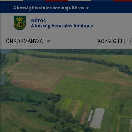
A község hivatalos honlapja Kőrös
Kőrös
A község hivatalos honlapja
ÖNKORMÁNYZAT
KÖZSÉG ÉLET