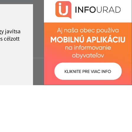
y javítsa
s célzott
:
Správca obsahu:
5:03 óra.
A tartalomkezelő a falu Kőrös.
A
Egységes Tervezési
Kézikönyvvel összhangban
készült Elektronikus
szolgáltatások.