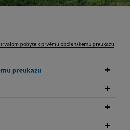
o trvalom pobyte k prvému občianskemu preukazu
kemu preukazu