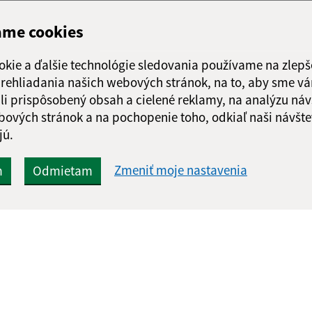
ame cookies
okie a ďalšie technológie sledovania používame na zlepš
 prehliadania našich webových stránok, na to, aby sme v
li prispôsobený obsah a cielené reklamy, na analýzu náv
bových stránok a na pochopenie toho, odkiaľ naši návšte
jú.
Zmeniť moje nastavenia
m
Odmietam
Rýchle odkazy:
Aktualiz