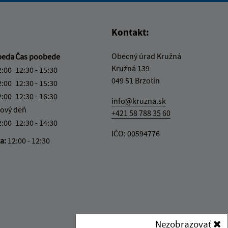
Kontakt:
Obecný úrad Kružná
beda
Čas poobede
Kružná 139
2:00
12:30 - 15:30
049 51 Brzotín
2:00
12:30 - 15:30
2:00
12:30 - 16:30
info@kruzna.sk
ový deň
+421 58 788 35 60
2:00
12:30 - 14:30
IČO: 00594776
ka:
12:00 - 12:30
Nezobrazovať