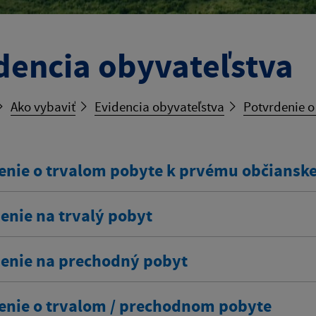
dencia obyvateľstva
Ako vybaviť
Evidencia obyvateľstva
Potvrdenie 
enie o trvalom pobyte k prvému občians
enie na trvalý pobyt
senie na prechodný pobyt
enie o trvalom / prechodnom pobyte