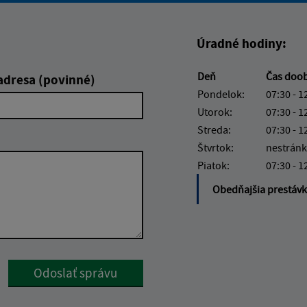
Úradné hodiny:
Deň
Čas doo
adresa (povinné)
Pondelok:
07:30 - 1
Utorok:
07:30 - 1
Streda:
07:30 - 1
Štvrtok:
nestránk
Piatok:
07:30 - 1
Obedňajšia prestáv
Google reCaptcha Response
Odoslať správu