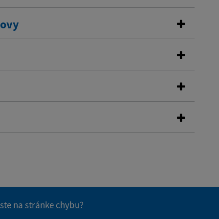
dovy
 ste na stránke chybu?
vás užitočné?
e pre vás užitočné?