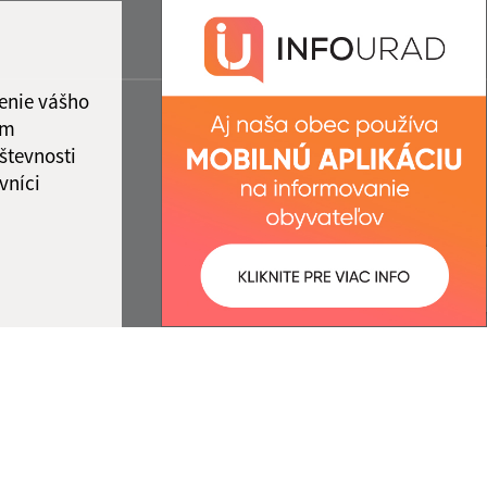
enie vášho
ám
števnosti
vníci
ované:
Správca obsahu: