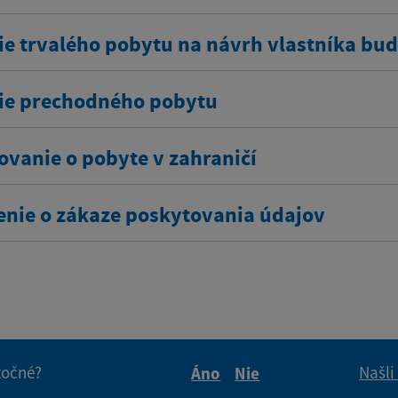
ie trvalého pobytu na návrh vlastníka bu
ie prechodného pobytu
ovanie o pobyte v zahraničí
enie o zákaze poskytovania údajov
itočné?
Našli
Áno
Nie
Boli tieto informácie pre 
Boli tieto informáci