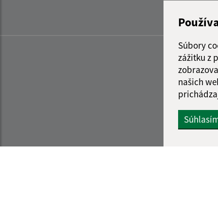
Použív
Súbory co
zážitku z
zobrazova
našich we
prichádza
Súhlasí
Informácie o stránke:
Navigácia: