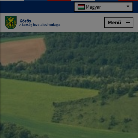
Magyar
Kőrös
Menü
A község hivatalos honlapja