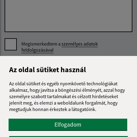
Megismerkedtem a
személyes adatok
feldolgozásával
Google reCaptcha Response
Üzenet küldése
Az oldal sütiket használ
Az oldal sütiket és egyéb nyomkövető technológiákat
alkalmaz, hogy javítsa a böngészési élményét, azzal hogy
Úradné hodiny:
személyre szabott tartalmakat és célzott hirdetéseket
jelenít meg, és elemzi a weboldalunk forgalmát, hogy
Nap
Reggeli idő
Délutáni idő
megtudjuk honnan érkeztek a látogatóink.
Hétfő:
07:30 - 12:00
12:30 - 15:30
Elfogadom
Kedd:
07:30 - 12:00
12:30 - 15:30
Szerda:
07:30 - 12:00
12:30 - 16:30