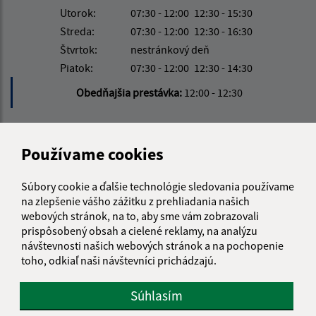
Utorok:
07:30 - 12:00
12:30 - 15:30
Streda:
07:30 - 12:00
12:30 - 16:30
Štvrtok:
nestránkový deň
Piatok:
07:30 - 12:00
12:30 - 14:30
Obedňajšia prestávka:
12:00 - 12:30
Kontakt:
Používame cookies
Obecný úrad Kružná
Kružná 139
Súbory cookie a ďalšie technológie sledovania používame
049 51 Brzotín
na zlepšenie vášho zážitku z prehliadania našich
webových stránok, na to, aby sme vám zobrazovali
info@kruzna.sk
prispôsobený obsah a cielené reklamy, na analýzu
návštevnosti našich webových stránok a na pochopenie
+421 58 788 35 60
toho, odkiaľ naši návštevníci prichádzajú.
IČO: 00594776
Súhlasím