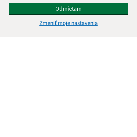
Odmietam
Zmeniť moje nastavenia
Informácie o stránke:
Vyhlásenie o prístupnosti
Autorské práva
Ochrana osobných údajov
Navigácia: