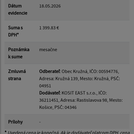
Dátum
18.05.2026
evidencie
Suma s
1 399.83 €
DPH*
Poznámka
mesačne
k sume
Zmluvná
Odberateľ
: Obec Kružná, IČO: 00594776,
strana
Adresa: Kružná 139, Mesto: Kružná, PSČ:
04951
Dodávateľ
: KOSIT EAST s.r.o., IČO:
36211451, Adresa: Rastislavova 98, Mesto:
Košice, PSČ: 04346
Prílohy
-
*
Uvedená cena je konečná. Ak je dodávateľ platcom DPH, cena