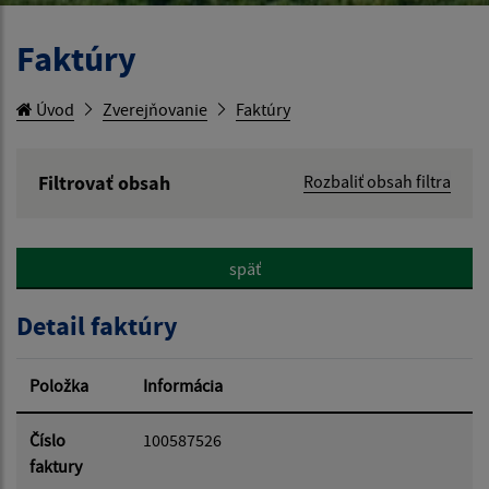
Faktúry
Úvod
Zverejňovanie
Faktúry
Filtrovať obsah
Rozbaliť obsah filtra
Hľadaný výraz:
späť
Hľadať v:
Detail faktúry
Typ dátumu:
Položka
Informácia
Dátum od:
Číslo
100587526
faktury