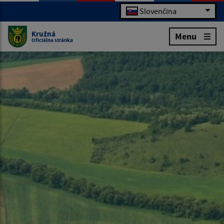
Slovenčina
Kružná
Menu
Oficiálna stránka