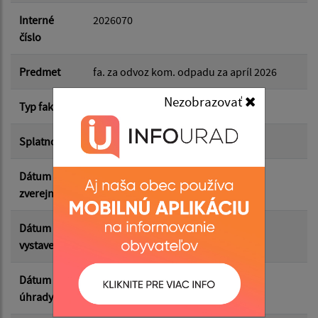
Dátum do:
Interné
2026070
číslo
Suma od:
Predmet
fa. za odvoz kom. odpadu za apríl 2026
Nezobrazovať
Typ faktúry
dodávateľská
Suma do:
Splatnosť
26.05.2026
Dátum
22.05.2026
Filtrovať
Reset
zverejnenia
Dátum
12.05.2026
vystavenia
Dátum
20.05.2026
úhrady