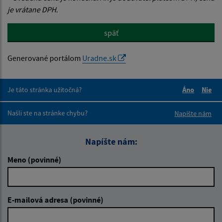
je vrátane DPH.
späť
Generované portálom
Uradne.sk
Je táto stránka užitočná?
Áno
Nie
Boli tieto 
Boli 
Našli ste na stránke chybu?
Napíšte nám
Napíšte nám:
Meno (povinné)
E-mailová adresa (povinné)