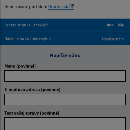
Generované portálom
Uradne.sk
Je táto stránka užitočná?
Áno
Nie
Boli tieto 
Boli 
Našli ste na stránke chybu?
Napíšte nám
Napíšte nám:
Meno (povinné)
E-mailová adresa (povinné)
Text vašej správy (povinné)