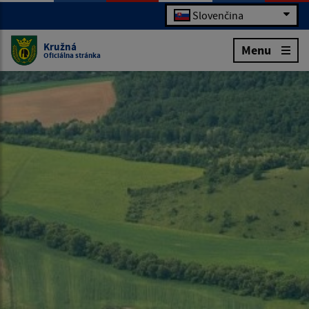
Slovenčina
Kružná
Menu
Oficiálna stránka