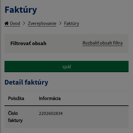
Faktúry
Úvod
Zverejňovanie
Faktúry
Filtrovať obsah
Rozbaliť obsah filtra
Hľadaný výraz:
späť
Hľadať v:
Detail faktúry
Typ dátumu:
Položka
Informácia
Dátum od:
Číslo
2202602834
faktury