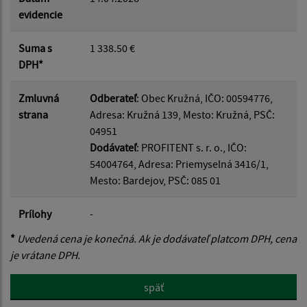
evidencie
Suma s
1 338.50 €
DPH*
Zmluvná
Odberateľ
: Obec Kružná, IČO: 00594776,
strana
Adresa: Kružná 139, Mesto: Kružná, PSČ:
04951
Dodávateľ
: PROFITENT s. r. o., IČO:
54004764, Adresa: Priemyselná 3416/1,
Mesto: Bardejov, PSČ: 085 01
Prílohy
-
*
Uvedená cena je konečná. Ak je dodávateľ platcom DPH, cena
je vrátane DPH.
späť