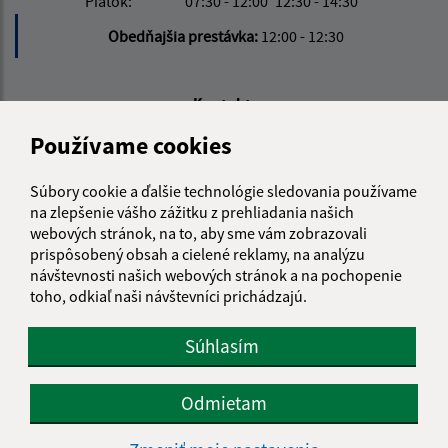
Piatok:
07:30 - 12:00
12:30 - 14:30
Obedňajšia prestávka:
12:00 - 12:30
Kontakt:
Používame cookies
Obecný úrad Kružná
Kružná 139
049 51 Brzotín
Súbory cookie a ďalšie technológie sledovania používame
na zlepšenie vášho zážitku z prehliadania našich
info@kruzna.sk
webových stránok, na to, aby sme vám zobrazovali
+421 58 788 35 60
prispôsobený obsah a cielené reklamy, na analýzu
návštevnosti našich webových stránok a na pochopenie
IČO: 00594776
toho, odkiaľ naši návštevníci prichádzajú.
Súhlasím
Odmietam