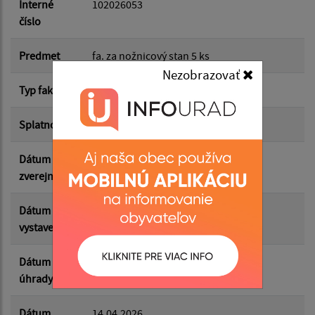
Dátum do:
Interné
102026053
číslo
Suma od:
Predmet
fa. za nožnicový stan 5 ks
Nezobrazovať
Typ faktúry
dodávateľská
Suma do:
Splatnosť
06.05.2026
Dátum
21.05.2026
Filtrovať
Reset
zverejnenia
Dátum
14.04.2026
vystavenia
Dátum
18.05.2026
úhrady
Dátum
14.04.2026