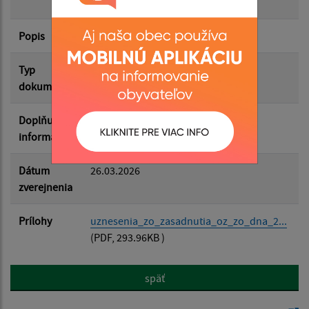
24.3.2026
Filtrovať
Reset
Popis
Typ
Zasadnutia OZ
dokumentu
Doplňujúce
informácie
Dátum
26.03.2026
zverejnenia
Prílohy
uznesenia_zo_zasadnutia_oz_zo_dna_2...
(PDF, 293.96KB )
späť