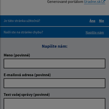
Generované portálom
Uradne.sk
Je táto stránka užitočná?
Áno
Nie
Boli tieto 
Boli 
Našli ste na stránke chybu?
Napíšte nám
Napíšte nám:
Meno (povinné)
E-mailová adresa (povinné)
Text vašej správy (povinné)