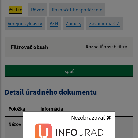
Všetko
Rôzne
Rozpočet-Hospodárenie
Verejné vyhlášky
VZN
Zámery
Zasadnutia OZ
Filtrovať obsah
Rozbaliť obsah filtra
Názov:
späť
Popis:
Detail úradného dokumentu
Dátum zverejnenia od:
Položka
Informácia
Nezobrazovať
Dátum zverejnenia do:
Názov
Uznesenia zo zasadnutia obecného
zastupiteľstva obce Kružná zo dňa