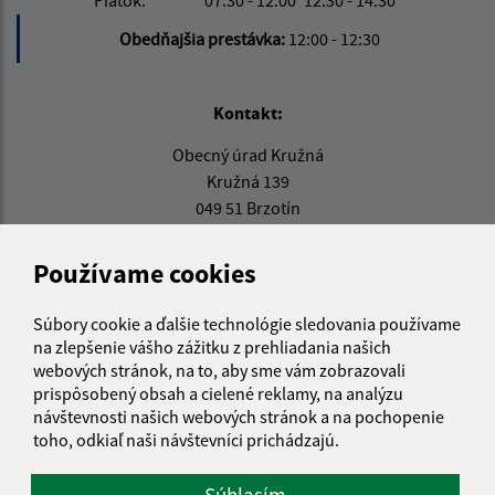
Obedňajšia prestávka:
12:00 - 12:30
Kontakt:
Obecný úrad Kružná
Kružná 139
049 51 Brzotín
info@kruzna.sk
Používame cookies
+421 58 788 35 60
IČO: 00594776
Súbory cookie a ďalšie technológie sledovania používame
na zlepšenie vášho zážitku z prehliadania našich
webových stránok, na to, aby sme vám zobrazovali
prispôsobený obsah a cielené reklamy, na analýzu
návštevnosti našich webových stránok a na pochopenie
toho, odkiaľ naši návštevníci prichádzajú.
Súhlasím