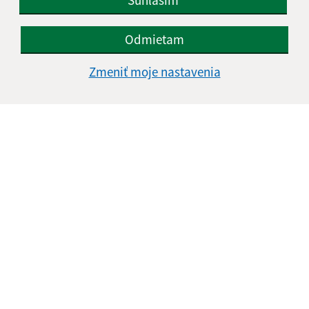
Odmietam
Zmeniť moje nastavenia
Informácie o stránke:
Vyhlásenie o prístupnosti
Autorské práva
Ochrana osobných údajov
Navigácia:
Vytlačiť aktuálnu stránku
Mapa stránok
Cookies