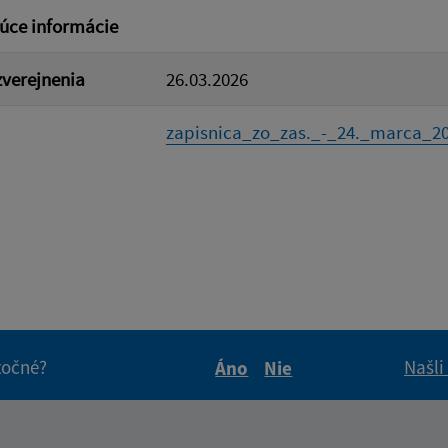
úce informácie
verejnenia
26.03.2026
zapisnica_zo_zas._-_24._marca_202
itočné?
Našli
Áno
Nie
Boli tieto informácie pre 
Boli tieto informáci