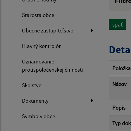
Filtr
Názov
Starosta obce
späť
Obecné zastupiteľstvo
Dátum 
Hlavný kontrolór
Deta
Oznamovanie
Filtr
Položka
protispoločenskej činnosti
Názov
Školstvo
Dokumenty
Popis
Symboly obce
Typ do