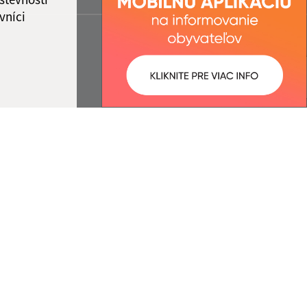
vníci
ované:
Správca obsahu:
15:18 hod.
Správca obsahu je Obec Kružná.