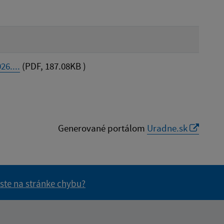
6....
(PDF, 187.08KB )
Generované portálom
Uradne.sk
 ste na stránke chybu?
vás užitočné?
e pre vás užitočné?