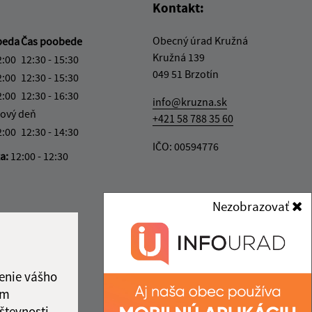
Kontakt:
Obecný úrad Kružná
beda
Čas poobede
Kružná 139
2:00
12:30 - 15:30
049 51 Brzotín
2:00
12:30 - 15:30
2:00
12:30 - 16:30
info@kruzna.sk
ový deň
+421 58 788 35 60
2:00
12:30 - 14:30
IČO: 00594776
ka:
12:00 - 12:30
Nezobrazovať
enie vášho
ám
števnosti