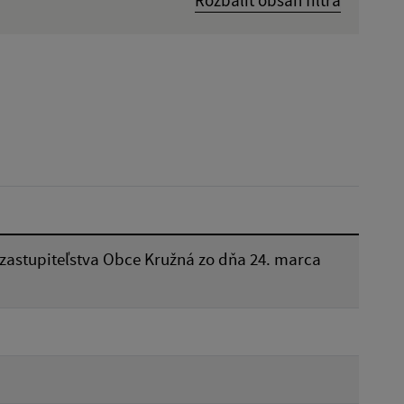
Dátum zverejnenia od:
Reset
zastupiteľstva Obce Kružná zo dňa 24. marca