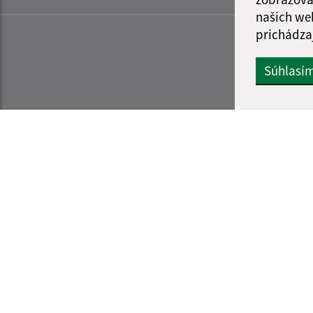
našich we
prichádza
Súhlasí
Informácie o stránke:
Navigácia:
Vyhlásenie o prístupnosti
Vytlačiť aktuálnu strá