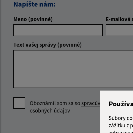
Napíšte nám:
Meno (povinné)
E-mailová 
Text vašej správy (povinné)
Použív
Oboznámil som sa so
spracúvaním
osobných údajov
Súbory co
zážitku z
zobrazova