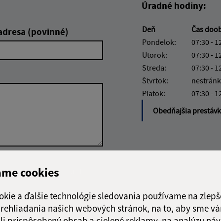
Úradné hodiny:
Deň
Čas doo
adresa (povinné)
Pondelok:
07:30 - 1
Utorok:
07:30 - 1
Streda:
07:30 - 1
Štvrtok:
nestránk
Piatok:
07:30 - 1
Obedňajšia prestáv
Google reCaptcha Response
Odoslať správu
ame cookies
okie a ďalšie technológie sledovania používame na zlepš
 prehliadania našich webových stránok, na to, aby sme v
li prispôsobený obsah a cielené reklamy, na analýzu náv