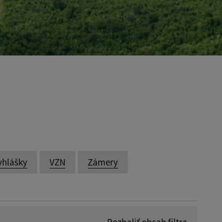
yhlášky
VZN
Zámery
Rozbaliť obsah filtra