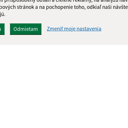
bových stránok a na pochopenie toho, odkiaľ naši návšte
jú.
Zmeniť moje nastavenia
m
Odmietam
Rýchle odkazy:
Aktualiz
nku
Aktuality
29.07.2026 