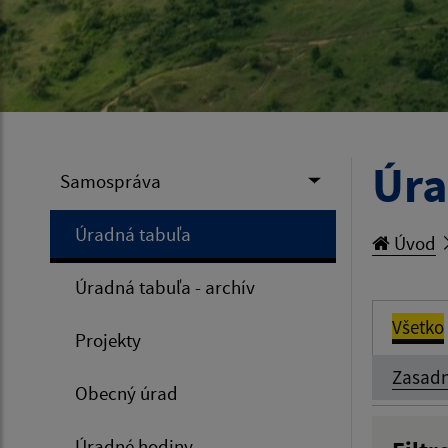
Úra
Samospráva
Úradná tabuľa
Úvod
Úradná tabuľa - archív
Všetko
Projekty
Zasadn
Obecný úrad
Úradné hodiny