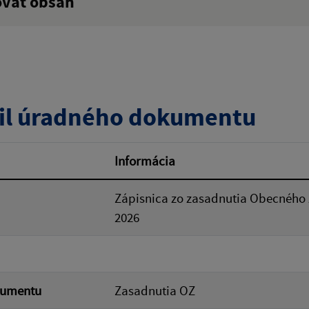
ovať obsah
:
Popis:
zverejnenia do:
il úradného dokumentu
ovať
Informácia
Zápisnica zo zasadnutia Obecného 
2026
kumentu
Zasadnutia OZ